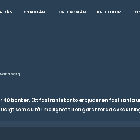
ATLÅN
SNABBLÅN
FÖRETAGSLÅN
KREDITKORT
SP
 Sandberg
40 banker. Ett fasträntekonto erbjuder en fast ränta un
mtidigt som du får möjlighet till en garanterad avkastnin