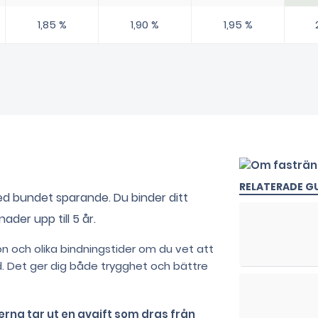
1,85 %
1,90 %
1,95 %
RELATERADE GU
 bundet sparande. Du binder ditt
der upp till 5 år.
on och olika bindningstider om du vet att
. Det ger dig både trygghet och bättre
erna tar ut en avgift som dras från