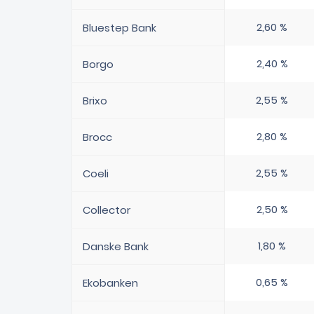
2,60 %
Bluestep Bank
2,40 %
Borgo
2,55 %
Brixo
2,80 %
Brocc
2,55 %
Coeli
2,50 %
Collector
1,80 %
Danske Bank
0,65 %
Ekobanken