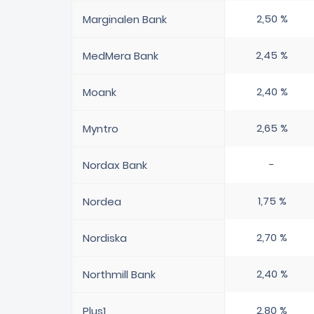
2,50 %
Marginalen Bank
2,45 %
MedMera Bank
2,40 %
Moank
2,65 %
Myntro
-
Nordax Bank
1,75 %
Nordea
2,70 %
Nordiska
2,40 %
Northmill Bank
2,80 %
Plus1