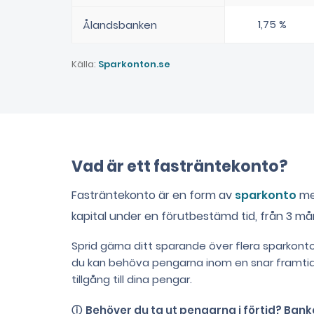
1,75 %
Ålandsbanken
Källa:
Sparkonton.se
Vad är ett fasträntekonto?
Fasträntekonto är en form av
sparkonto
med
kapital under en förutbestämd tid, från 3 måna
Sprid gärna ditt sparande över flera sparkont
du kan behöva pengarna inom en snar framtid
tillgång till dina pengar.
Behöver du ta ut pengarna i förtid? Bank