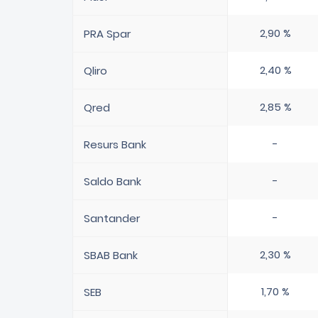
2,90 %
PRA Spar
2,40 %
Qliro
2,85 %
Qred
-
Resurs Bank
-
Saldo Bank
-
Santander
2,30 %
SBAB Bank
1,70 %
SEB