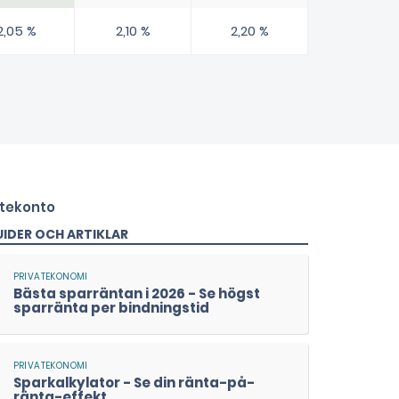
2,05 %
2,10 %
2,20 %
IDER OCH ARTIKLAR
Bästa sparräntan i 2026 - Se högst
sparränta per bindningstid
Sparkalkylator - Se din ränta-på-
ränta-effekt