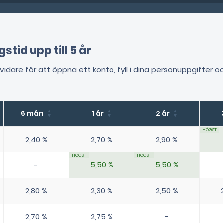
id upp till 5 år
 vidare för att öppna ett konto, fyll i dina personuppgifter 
6 mån
1 år
2 år
2,40 %
2,70 %
2,90 %
5,50 %
5,50 %
-
2,80 %
2,30 %
2,50 %
2,70 %
2,75 %
-