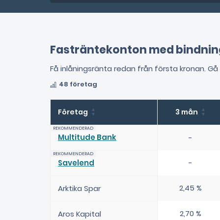
Fasträntekonton med bindningst
Få inlåningsränta redan från första kronan. Gå
48 företag
Företag
3 mån
Multitude Bank
-
Savelend
-
2,45 %
Arktika Spar
2,70 %
Aros Kapital