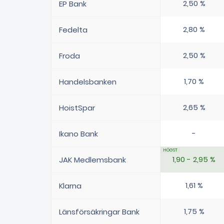
2,50 %
EP Bank
2,80 %
Fedelta
2,50 %
Froda
1,70 %
Handelsbanken
2,65 %
HoistSpar
-
Ikano Bank
1,90 - 2,95 %
JAK Medlemsbank
1,61 %
Klarna
1,75 %
Länsförsäkringar Bank