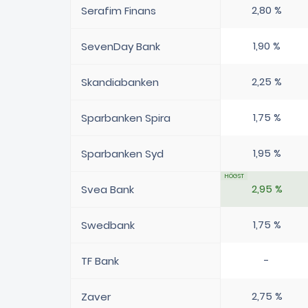
2,80 %
Serafim Finans
1,90 %
SevenDay Bank
2,25 %
Skandiabanken
1,75 %
Sparbanken Spira
1,95 %
Sparbanken Syd
2,95 %
Svea Bank
1,75 %
Swedbank
-
TF Bank
2,75 %
Zaver