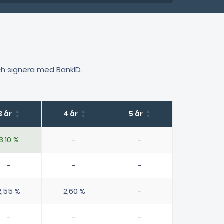
och signera med BankID.
3 år
4 år
5 år
3,10 %
-
-
-
-
-
2,55 %
2,60 %
-
-
-
-