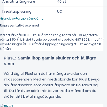
Anslutna långivare
40 st
Kreditupplysning
UC
Grundkrav
Partners
Omdömen
Representativt exempel
Vid ett lån på 310 000 kr i 12 år med rörlig ränta på 8,19 % (effektiv
ränta 8,50 %) blir det totala beloppet att betala 487 869 kr med 144
avbetalningar (3388 kr/mån). Uppläggningsavgift: 0 kr. Aviavgift: 0
kr/mån.
Plus1: Samla ihop gamla skulder och få lägre
ränta
Vänd dig till Plus1 om du har många skulder och
inkassoärenden. Med en medsökande kan Plus1 bevilja
din låneansökan som andra långivare skulle tacka nej
till. Du får även sänkt ränta var tredje månad om du
sköter ditt betalningsåtagande.