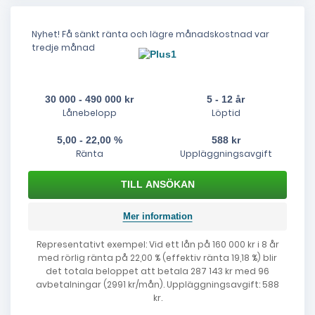
Nyhet! Få sänkt ränta och lägre månadskostnad var
tredje månad
30 000 - 490 000 kr
5 - 12 år
Lånebelopp
Löptid
5,00 - 22,00 %
588 kr
Ränta
Uppläggningsavgift
Mer information
Representativt exempel: Vid ett lån på 160 000 kr i 8 år
med rörlig ränta på 22,00 % (effektiv ränta 19,18 %) blir
det totala beloppet att betala 287 143 kr med 96
avbetalningar (2991 kr/mån). Uppläggningsavgift: 588
kr.