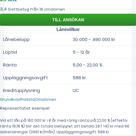
3,4
Snittbetyg från 18 omdömen
Lånevillkor
Lånebelopp
30 000 - 490 000 kr
Löptid
5 - 12 år
Ränta
5,00 - 22,00 %
Uppläggningsavgift
588 kr
Kreditupplysning
UC
Grundkrav
Prislista
Omdömen
Representativt exempel
Vid ett lån på 160 000 kr i 8 år med rörlig ränta på 22,00 % (effektiv
ränta 19,18 %) blir det totala beloppet att betala 287 143 kr med 96
avbetalningar (2991 kr/mån). Uppläggningsavgift: 588 kr.