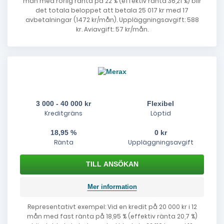
mån med rörlig ränta på 22 % (effektiv ränta 36,21 %) blir
det totala beloppet att betala 25 017 kr med 17
avbetalningar (1472 kr/mån). Uppläggningsavgift: 588
kr. Aviavgift: 57 kr/mån.
3 000 - 40 000 kr
Flexibel
Kreditgräns
Löptid
18,95 %
0 kr
Ränta
Uppläggningsavgift
Mer information
Representativt exempel: Vid en kredit på 20 000 kr i 12
mån med fast ränta på 18,95 % (effektiv ränta 20,7 %)