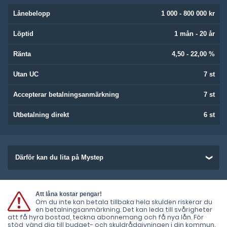
Lånebelopp
1 000 - 800 000 kr
Löptid
1 mån - 20 år
Ränta
4,50 - 22,00 %
Utan UC
7 st
Accepterar betalningsanmärkning
7 st
Utbetalning direkt
6 st
Därför kan du lita på Mystep
Att låna kostar pengar!
Om du inte kan betala tillbaka hela skulden riskerar du
en betalningsanmärkning. Det kan leda till svårigheter
att få hyra bostad, teckna abonnemang och få nya lån. För
stöd, vänd dig till budget- och skuldrådgivningen i din kommun.