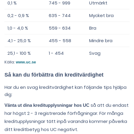
0,1 %
745 - 999
Utmärkt
0,2 - 0,9 %
635 - 744
Mycket bra
1,0 - 4,0 %
559 - 634
Bra
4,1 - 25,0 %
455 - 558
Mindre bra
25,1 - 100 %
1 - 454
Svag
Källa:
www.uc.se
Så kan du förbättra din kreditvärdighet
Har du en svag kreditvärdighet kan följande tips hjälpa
dig:
så att du endast
Vänta ut dina kreditupplysningar hos UC
har högst 2 - 3 registrerade förfrågningar. För många
kreditupplysningar tätt inpå varandra kommer påverka
ditt kreditbetyg hos UC negativt.