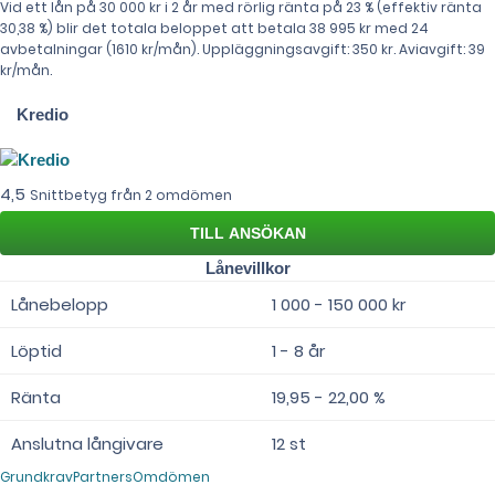
Vid ett lån på 30 000 kr i 2 år med rörlig ränta på 23 % (effektiv ränta
30,38 %) blir det totala beloppet att betala 38 995 kr med 24
avbetalningar (1610 kr/mån). Uppläggningsavgift: 350 kr. Aviavgift: 39
kr/mån.
Kredio
4,5
Snittbetyg från 2 omdömen
Lånevillkor
Lånebelopp
1 000 - 150 000 kr
Löptid
1 - 8 år
Ränta
19,95 - 22,00 %
Anslutna långivare
12 st
Grundkrav
Partners
Omdömen