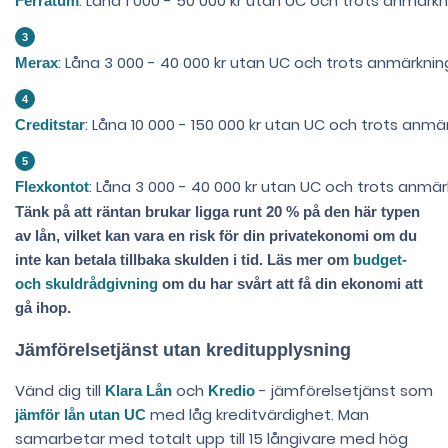
: Låna 1 000 - 50 000 kr utan UC och trots anmärkn
Ferratum
: Låna 3 000 - 40 000 kr utan UC och trots anmärkning
Merax
: Låna 10 000 - 150 000 kr utan UC och trots anmä
Creditstar
: Låna 3 000 - 40 000 kr utan UC och trots anmär
Flexkontot
Tänk på att räntan brukar ligga runt 20 % på den här typen
av lån, vilket kan vara en risk för din privatekonomi om du
inte kan betala tillbaka skulden i tid. Läs mer om
budget-
och skuldrådgivning
om du har svårt att få din ekonomi att
gå ihop.
Jämförelsetjänst utan kreditupplysning
Vänd dig till
och
- jämförelsetjänst som
Klara Lån
Kredio
med låg kreditvärdighet. Man
jämför lån utan UC
samarbetar med totalt upp till 15 långivare med hög