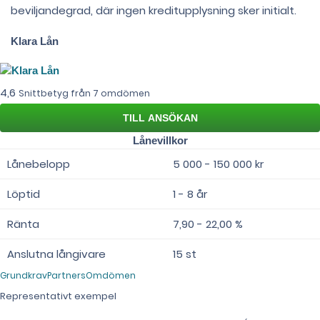
beviljandegrad, där ingen kreditupplysning sker initialt.
Klara Lån
4,6
Snittbetyg från 7 omdömen
Lånevillkor
Lånebelopp
5 000 - 150 000 kr
Löptid
1 - 8 år
Ränta
7,90 - 22,00 %
Anslutna långivare
15 st
Grundkrav
Partners
Omdömen
Representativt exempel