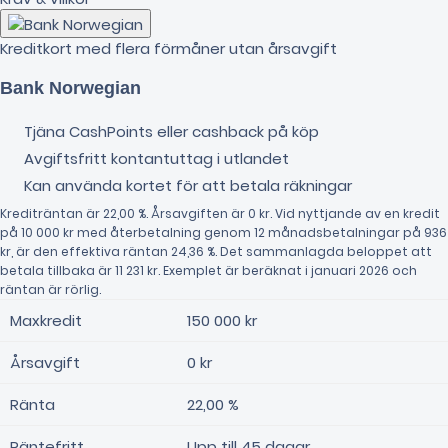
Kreditkort med flera förmåner utan årsavgift
Bank Norwegian
Tjäna CashPoints eller cashback på köp
Avgiftsfritt kontantuttag i utlandet
Kan använda kortet för att betala räkningar
Krediträntan är 22,00 %. Årsavgiften är 0 kr. Vid nyttjande av en kredit
på 10 000 kr med återbetalning genom 12 månadsbetalningar på 936
kr, är den effektiva räntan 24,36 %. Det sammanlagda beloppet att
betala tillbaka är 11 231 kr. Exemplet är beräknat i januari 2026 och
räntan är rörlig.
Maxkredit
150 000 kr
Årsavgift
0 kr
Ränta
22,00 %
Räntefritt
Upp till 45 dagar