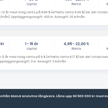
Löptid
Ränta
A
i 12 år med rörlig ränta på 8,99 % (effektiv ränta 9,49 %) blir det total
mån). Uppläggningsavgift: 400 kr. Aviavgift: 20 kr/mån.
 kr
1 - 15 år
4,95 - 22,00 %
Löptid
Ränta
A
 12 år med rörlig ränta på 6 % (effektiv ränta 6,17 %) blir det totala b
pläggningsavgift: 0 kr. Aviavgift: 0 kr/mån.
lån bland anslutna långivare. Låna upp till 500 000 kr med indi