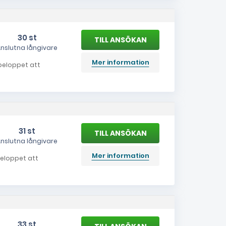
30 st
nslutna långivare
Mer information
a beloppet att
31 st
nslutna långivare
Mer information
 beloppet att
33 st