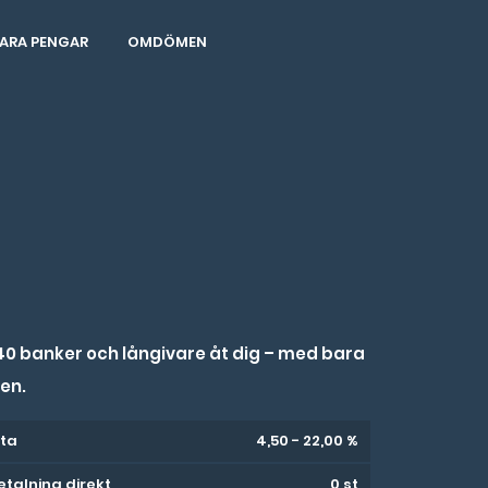
ARA PENGAR
OMDÖMEN
 40 banker och långivare åt dig – med bara
en.
ta
4,50 - 22,00 %
etalning direkt
0 st