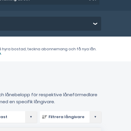
t få hyra bostad, teckna abonnemang och få nya lån.
e
.
 och lånebelopp för respektive låneförmedlare
ed en specifik långivare.