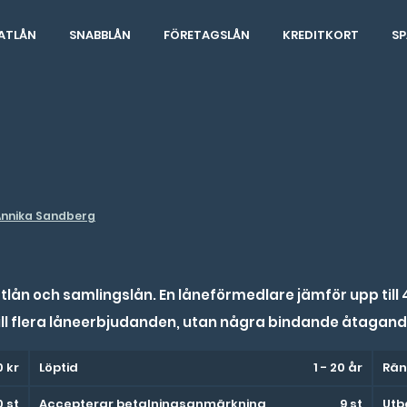
ATLÅN
SNABBLÅN
FÖRETAGSLÅN
KREDITKORT
SP
Annika Sandberg
atlån och samlingslån. En låneförmedlare jämför upp till
 till flera låneerbjudanden, utan några bindande åtagand
0 kr
Löptid
1 - 20 år
Rän
0 st
Accepterar betalningsanmärkning
9 st
Utb