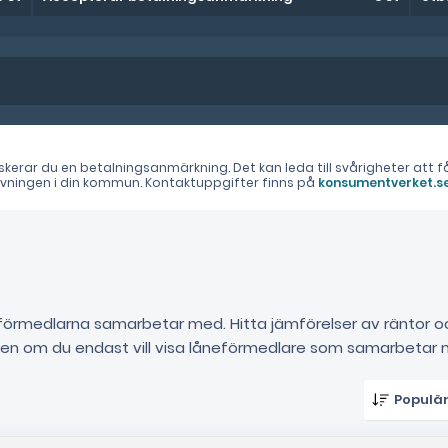
riskerar du en betalningsanmärkning. Det kan leda till svårigheter at
givningen i din kommun. Kontaktuppgifter finns på
konsumentverket.s
låneförmedlarna samarbetar med. Hitta jämförelser av räntor
ten om du endast vill visa låneförmedlare som samarbetar m