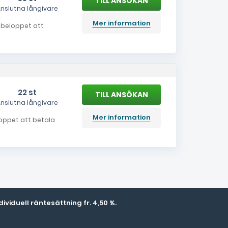
nslutna långivare
Mer information
a beloppet att
22 st
nslutna långivare
Mer information
eloppet att betala
viduell räntesättning fr. 4,50 %.