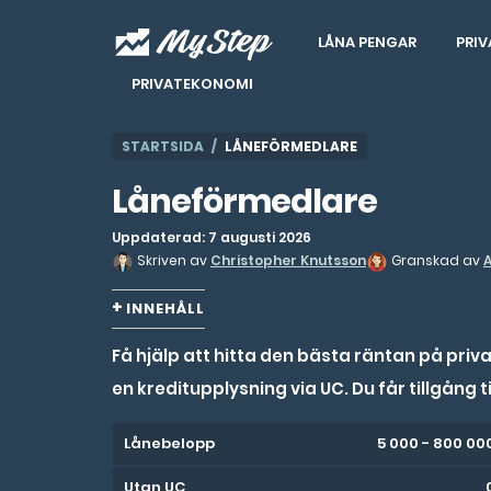
LÅNA PENGAR
PRIV
PRIVATEKONOMI
STARTSIDA
LÅNEFÖRMEDLARE
Låneförmedlare
Uppdaterad: 7 augusti 2026
Skriven av
Christopher Knutsson
Granskad av
INNEHÅLL
Få hjälp att hitta den bästa räntan på priv
en kreditupplysning via UC. Du får tillgång
Lånebelopp
5 000 - 800 00
Utan UC