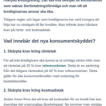
riskfylld kreditgivning. Lån ska inte beviljas till konsumenter
som saknar återbetalningsförmåga och man vill att
kreditgivarnas ansvar ska öka.
Tidigare regler och lagar som kreditgivarna har varit tvungna att
följa har nu utvidgats till fler krediter. Man införde även hårdare
krav på ränte- och kostnadstak.
Vad innebär det nya konsumentskyddet?
1. Skärpta krav kring räntetak
För att inte kreditgivare ska kunna ta ut orimliga räntor inför man
ett räntetak på 20 % över
referensräntan
. Detta är en sänkning
från det tidigare räntetaket på 40 % över referensräntan. Detta
gäller för alla konsumentkrediter med undantag för
bostadskrediter.
2. Skärpta krav kring kostnadstak
Sedan innan finns det ett krav att kostnaden för en kredit inte kan
överstiga det ursprungliga lånebeloppet. Nu kommer man utvidga