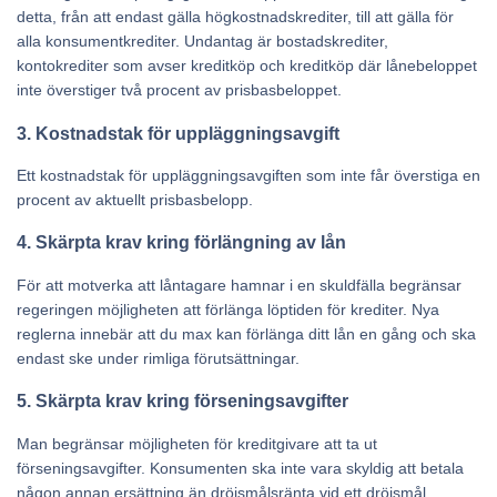
detta, från att endast gälla högkostnadskrediter, till att gälla för
alla konsumentkrediter. Undantag är bostadskrediter,
kontokrediter som avser kreditköp och kreditköp där lånebeloppet
inte överstiger två procent av prisbasbeloppet.
3. Kostnadstak för uppläggningsavgift
Ett kostnadstak för uppläggningsavgiften som inte får överstiga en
procent av aktuellt prisbasbelopp.
4. Skärpta krav kring förlängning av lån
För att motverka att låntagare hamnar i en skuldfälla begränsar
regeringen möjligheten att förlänga löptiden för krediter. Nya
reglerna innebär att du max kan förlänga ditt lån en gång och ska
endast ske under rimliga förutsättningar.
5. Skärpta krav kring förseningsavgifter
Man begränsar möjligheten för kreditgivare att ta ut
förseningsavgifter. Konsumenten ska inte vara skyldig att betala
någon annan ersättning än dröjsmålsränta vid ett dröjsmål.