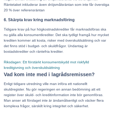
Räntetaket inkluderar även dröjsmålsräntan som inte får överstiga
20 % över referensräntan
6. Skärpta krav kring marknadsföring
Tidigare krav på hur högkostnadskrediter får marknadsföras ska
nu gälla alla konsumentkrediter. Det ska tydligt framgå hur mycket
krediten kommer att kosta, risker med överskuldsättning och var
det finns stöd i budget- och skuldfrågor. Undantag är
bostadskrediter och räntefria krediter.
Riksdagen: Ett förstärkt konsumentskydd mot riskfylld
kreditgivning och överskuldsättning
Vad kom inte med i lagrådsremissen?
Enligt tidigare utredning ville man införa ett nationellt
skuldregister. Nu gör regeringen en annan bedömning att ett
register över skuld- och kreditinformation inte bör genomföras.
Man anser att förslaget inte är ändamålsenligt och väcker flera
komplexa frågor, särskilt kring integritet och säkerhet.