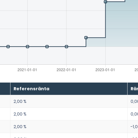
Referensränta
Rä
2,00 %
0,0
2,00 %
0,0
2,00 %
-1,