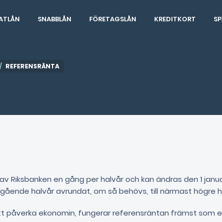
ATLÅN
SNABBLÅN
FÖRETAGSLÅN
KREDITKORT
SP
REFERENSRÄNTA
av Riksbanken en gång per halvår och kan ändras den 1 januar
gående halvår avrundat, om så behövs, till närmast högre 
 att påverka ekonomin, fungerar referensräntan främst som en