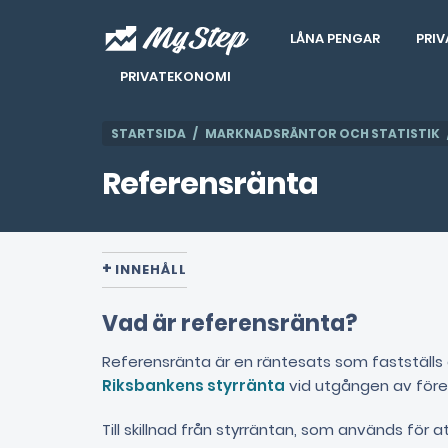
LÅNA PENGAR
PRIV
PRIVATEKONOMI
STARTSIDA
MARKNADSRÄNTOR OCH STATISTIK
Referensränta
INNEHÅLL
Vad är referensränta?
Referensränta är en räntesats som fastställs 
Riksbankens styrränta
vid utgången av före
Till skillnad från styrräntan, som används för