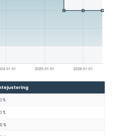
ntejustering
0 %
0 %
00 %