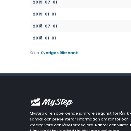
2019-07-01
2019-01-01
2018-07-01
2018-01-01
Källa:
Sveriges Riksbank
Mystep är en oberoende jämförelsetjänst för lån, kr
samlar och presenterar information om räntor och lån
kreditgivare och låneförmedlare. Räntor och villkor
tjänsten är kostnadsfri för dig som användare.