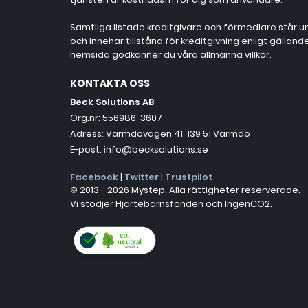
Samtliga listade kreditgivare och förmedlare står un
och innehar tillstånd för kreditgivning enligt gällan
hemsida godkänner du våra allmänna villkor.
KONTAKTA OSS
Beck Solutions AB
Org.nr: 556986-3607
Adress: Värmdövägen 41, 139 51 Värmdö
E-post: info@becksolutions.se
Facebook
|
Twitter
|
Trustpilot
© 2013 - 2026 Mystep. Alla rättigheter reserverade.
Vi stödjer Hjärtebarnsfonden och IngenCO2.