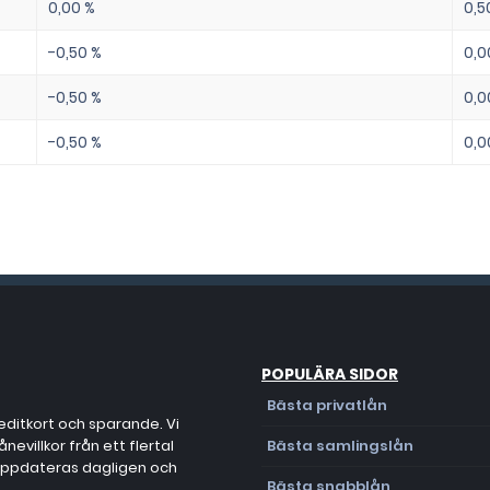
0,00 %
0,5
-0,50 %
0,0
-0,50 %
0,0
-0,50 %
0,0
POPULÄRA SIDOR
Bästa privatlån
editkort och sparande. Vi
evillkor från ett flertal
Bästa samlingslån
 uppdateras dagligen och
Bästa snabblån