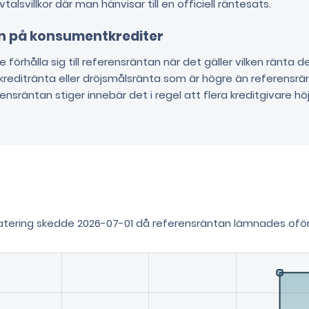
lsvillkor där man hänvisar till en officiell räntesats.
n på konsumentkrediter
förhålla sig till referensräntan när det gäller vilken ränta d
 kreditränta eller dröjsmålsränta som är högre än referensrä
ensräntan stiger innebär det i regel att flera kreditgivare höj
atering skedde 2026-07-01 då referensräntan lämnades ofö