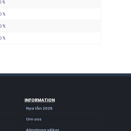
0 %
0 %
0 %
0 %
INFORMATION
Nya lån 2026
Om oss
Allmänna villkor