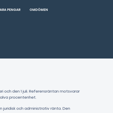
ARA PENGAR
OMDÖMEN
i och den 1 juli. Referensräntan motsvarar
halva procentenhet.
 juridisk och administrativ ränta. Den