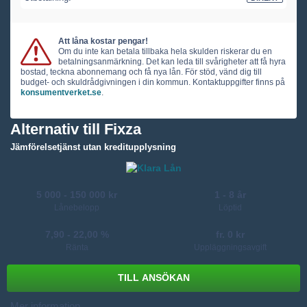
Att låna kostar pengar!
Om du inte kan betala tillbaka hela skulden riskerar du en
betalningsanmärkning. Det kan leda till svårigheter att få hyra
bostad, teckna abonnemang och få nya lån. För stöd, vänd dig till
budget- och skuldrådgivningen i din kommun. Kontaktuppgifter finns på
konsumentverket.se
.
Alternativ till Fixza
Jämförelsetjänst utan kreditupplysning
5 000 - 150 000 kr
1 - 8 år
Lånebelopp
Löptid
7,90 - 22,00 %
fr. 0 kr
Ränta
Uppläggningsavgift
Mer information