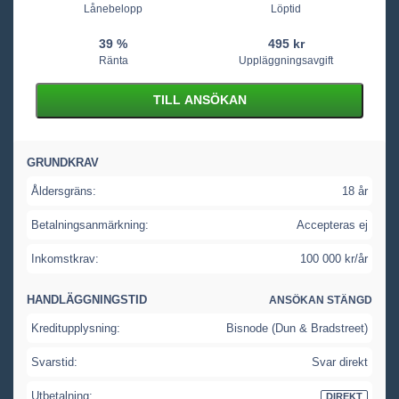
Lånebelopp
Löptid
39 %
495 kr
Ränta
Uppläggningsavgift
TILL ANSÖKAN
GRUNDKRAV
Åldersgräns:
18 år
Betalningsanmärkning:
Accepteras ej
Inkomstkrav:
100 000 kr/år
HANDLÄGGNINGSTID
ANSÖKAN STÄNGD
Kreditupplysning:
Bisnode (Dun & Bradstreet)
Svarstid:
Svar direkt
Utbetalning:
DIREKT