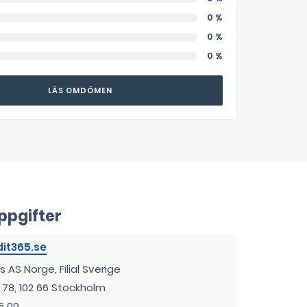
0 %
0 %
0 %
LÄS OMDÖMEN
ppgifter
it365.se
s AS Norge, Filial Sverige
78, 102 66 Stockholm
5 00