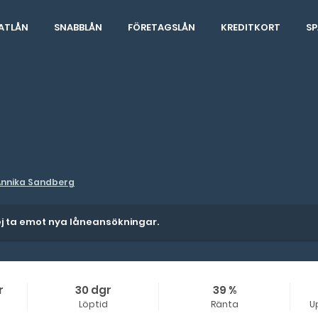
ATLÅN
SNABBLÅN
FÖRETAGSLÅN
KREDITKORT
SP
Annika Sandberg
 ej ta emot nya låneansökningar.
r
30 dgr
39 %
Löptid
Ränta
U