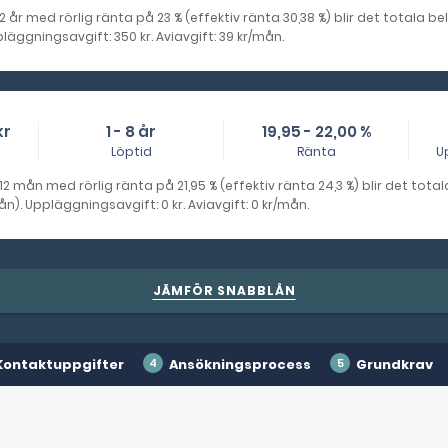
 2 år med rörlig ränta på 23 % (effektiv ränta 30,38 %) blir det totala 
äggningsavgift: 350 kr. Aviavgift: 39 kr/mån.
kr
1 - 8 år
19,95 - 22,00 %
Löptid
Ränta
U
 12 mån med rörlig ränta på 21,95 % (effektiv ränta 24,3 %) blir det tota
). Uppläggningsavgift: 0 kr. Aviavgift: 0 kr/mån.
JÄMFÖR SNABBLÅN
Kontaktuppgifter
Ansökningsprocess
Grundkrav