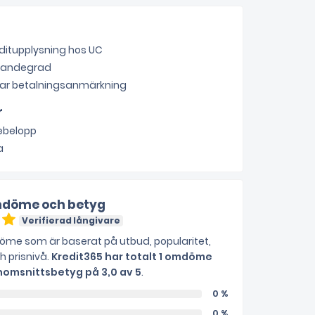
ditupplysning hos UC
ljandegrad
ar betalningsanmärkning
r
ebelopp
a
döme och betyg
Verifierad långivare
me som är baserat på utbud, popularitet,
ch prisnivå.
Kredit365 har totalt 1 omdöme
omsnittsbetyg på 3,0 av 5
.
0 %
0 %