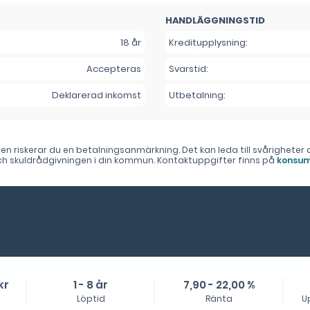
HANDLÄGGNINGSTID
18 år
Kreditupplysning:
Accepteras
Svarstid:
Deklarerad inkomst
Utbetalning:
lden riskerar du en betalningsanmärkning. Det kan leda till svårighet
 och skuldrådgivningen i din kommun. Kontaktuppgifter finns på
konsum
kr
1 - 8 år
7,90 - 22,00 %
Löptid
Ränta
U