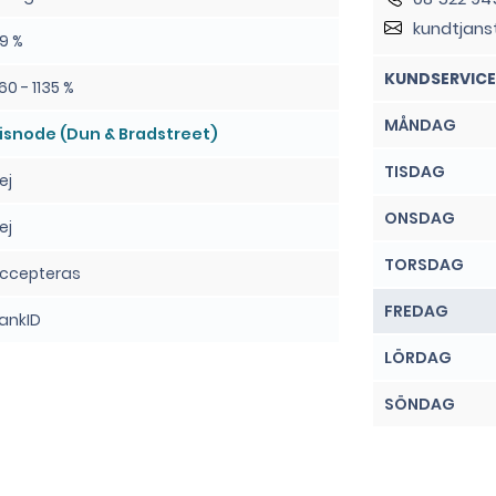
kundtjans
9 %
KUNDSERVICE
60 - 1135 %
MÅNDAG
isnode (Dun & Bradstreet)
TISDAG
ej
ONSDAG
ej
TORSDAG
ccepteras
FREDAG
ankID
LÖRDAG
SÖNDAG