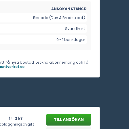
ANSÖKAN STÄNGD
Bisnode (Dun & Bradstreet)
Svar direkt
0 - 1 bankdagar
er att få hyra bostad, teckna abonnemang och få
entverket.se
.
fr. 0 kr
ppläggningsavgift