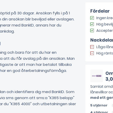
Fördelar
öptid på 30 dagar. Ansökan fylls i på 1
Ingen kre
in ansökan blir beviljad eller avslagen.
Hög bevi
nerar med BankID, annars har du
Accepter
ankdag.
Nackdela
g
Låga lån
ning och bara för att du har en
Hög ränt
 att du får avslag på din ansökan. Man
iktigaste är att man har betalat tillbaka
 har en god återbetalningsförmåga.
Om
3,0
Samlat omdö
an och identifiera dig med BankID. Som
lånevillkor o
ia sms genom att sms:a "K365 belopp"
med ett gen
ms:ar du "K365 4000" och utbetalningen sker
5 stjärnor
4 stjärnor