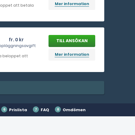
Mer information
beloppet att betala
fr. 0 kr
ppläggningsavgift
Mer information
la beloppet att
Prislista
FAQ
Omdömen