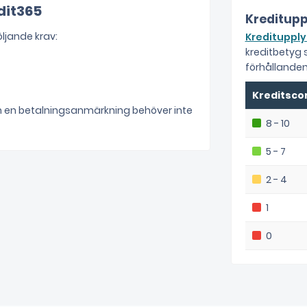
dit365
Kreditupp
öljande krav:
Kreditupply
kreditbetyg
förhållanden
Kreditsco
ch en betalningsanmärkning behöver inte
8 - 10
5 - 7
2 - 4
1
0