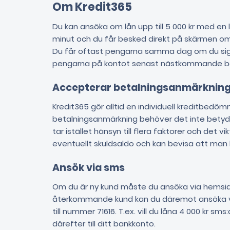
Om Kredit365
Du kan ansöka om lån upp till 5 000 kr med en l
minut och du får besked direkt på skärmen om d
Du får oftast pengarna samma dag om du sig
pengarna på kontot senast nästkommande b
Accepterar betalningsanmärknin
Kredit365 gör alltid en individuell kreditbedöm
betalningsanmärkning behöver det inte betyda
tar istället hänsyn till flera faktorer och det v
eventuellt skuldsaldo och kan bevisa att man
Ansök via sms
Om du är ny kund måste du ansöka via hemsid
återkommande kund kan du däremot ansöka v
till nummer 71616. T.ex. vill du låna 4 000 kr s
därefter till ditt bankkonto.