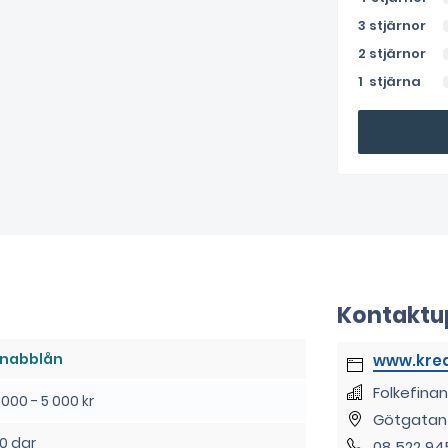
3 stjärnor
2 stjärnor
1 stjärna
Kontaktu
nabblån
www.kred
Folkefinan
 000 - 5 000 kr
Götgatan 
0 dgr
08 522 94