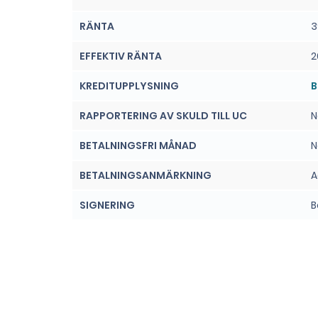
RÄNTA
3
EFFEKTIV RÄNTA
2
KREDITUPPLYSNING
B
RAPPORTERING AV SKULD TILL UC
N
BETALNINGSFRI MÅNAD
N
BETALNINGSANMÄRKNING
A
SIGNERING
B