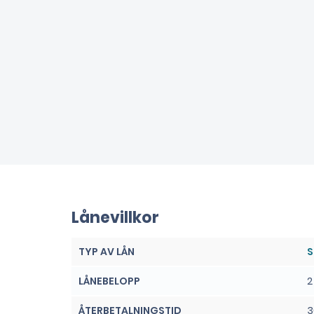
Lånevillkor
TYP AV LÅN
S
LÅNEBELOPP
2
ÅTERBETALNINGSTID
3