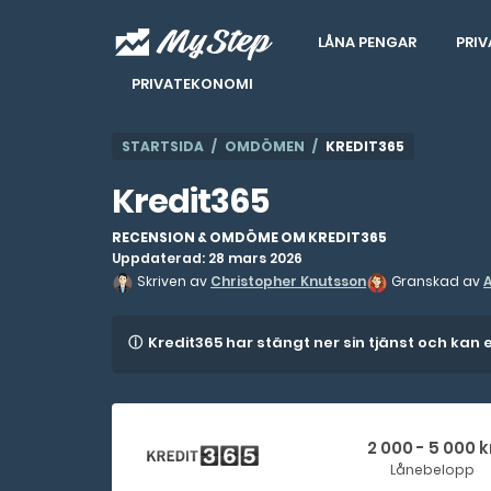
LÅNA PENGAR
PRIV
PRIVATEKONOMI
STARTSIDA
OMDÖMEN
KREDIT365
Kredit365
RECENSION & OMDÖME OM KREDIT365
Uppdaterad: 28 mars 2026
Skriven av
Christopher Knutsson
Granskad av
Kredit365 har stängt ner sin tjänst och kan
2 000 - 5 000 k
Lånebelopp