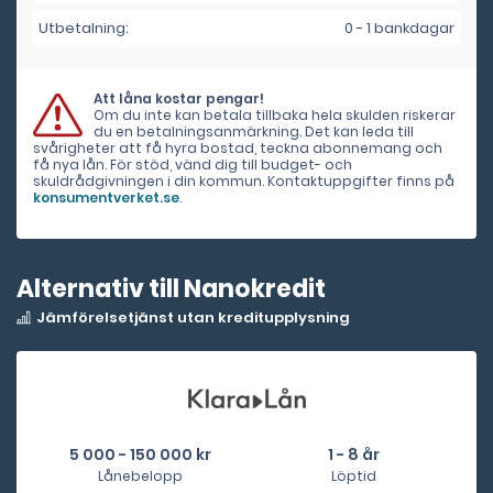
Utbetalning:
0 - 1 bankdagar
Att låna kostar pengar!
Om du inte kan betala tillbaka hela skulden riskerar
du en betalningsanmärkning. Det kan leda till
svårigheter att få hyra bostad, teckna abonnemang och
få nya lån. För stöd, vänd dig till budget- och
skuldrådgivningen i din kommun. Kontaktuppgifter finns på
konsumentverket.se
.
Alternativ till Nanokredit
Jämförelsetjänst utan kreditupplysning
5 000 - 150 000 kr
1 - 8 år
Lånebelopp
Löptid