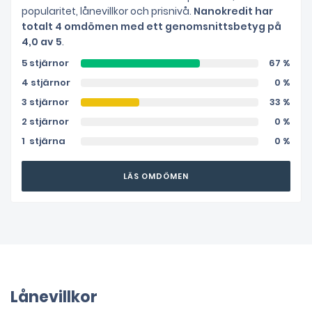
popularitet, lånevillkor och prisnivå.
Nanokredit har
totalt 4 omdömen med ett genomsnittsbetyg på
4,0 av 5
.
5 stjärnor
67 %
4 stjärnor
0 %
3 stjärnor
33 %
2 stjärnor
0 %
1 stjärna
0 %
LÄS OMDÖMEN
Lånevillkor