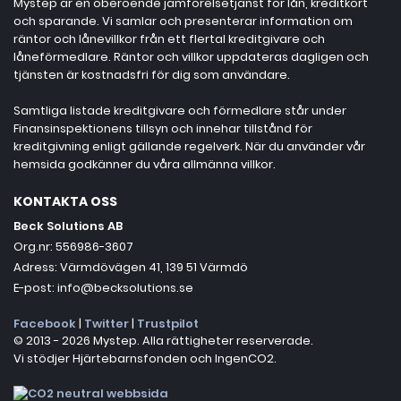
Mystep är en oberoende jämförelsetjänst för lån, kreditkort
och sparande. Vi samlar och presenterar information om
räntor och lånevillkor från ett flertal kreditgivare och
låneförmedlare. Räntor och villkor uppdateras dagligen och
tjänsten är kostnadsfri för dig som användare.
Samtliga listade kreditgivare och förmedlare står under
Finansinspektionens tillsyn och innehar tillstånd för
kreditgivning enligt gällande regelverk. När du använder vår
hemsida godkänner du våra allmänna villkor.
KONTAKTA OSS
Beck Solutions AB
Org.nr: 556986-3607
Adress: Värmdövägen 41, 139 51 Värmdö
E-post: info@becksolutions.se
Facebook
|
Twitter
|
Trustpilot
© 2013 - 2026 Mystep. Alla rättigheter reserverade.
Vi stödjer Hjärtebarnsfonden och IngenCO2.