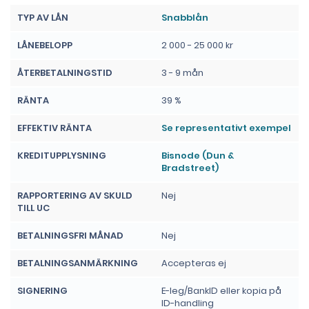
TYP AV LÅN
Snabblån
LÅNEBELOPP
2 000 - 25 000 kr
ÅTERBETALNINGSTID
3 - 9 mån
RÄNTA
39 %
EFFEKTIV RÄNTA
Se representativt exempel
KREDITUPPLYSNING
Bisnode (Dun &
Bradstreet)
RAPPORTERING AV SKULD
Nej
TILL UC
BETALNINGSFRI MÅNAD
Nej
BETALNINGSANMÄRKNING
Accepteras ej
SIGNERING
E-leg/BankID eller kopia på
ID-handling