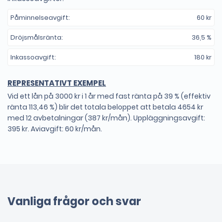
Låna 10000 kr
3 mån
1361 kr
Påminnelseavgift:
60 kr
Låna 15000 kr
6 mån
2718 kr
Dröjsmålsränta:
36,5 %
Inkassoavgift:
180 kr
REPRESENTATIVT EXEMPEL
Vid ett lån på 3000 kr i 1 år med fast ränta på 39 % (effektiv
ränta 113,46 %) blir det totala beloppet att betala 4654 kr
med 12 avbetalningar (387 kr/mån). Uppläggningsavgift:
395 kr. Aviavgift: 60 kr/mån.
Vanliga frågor och svar