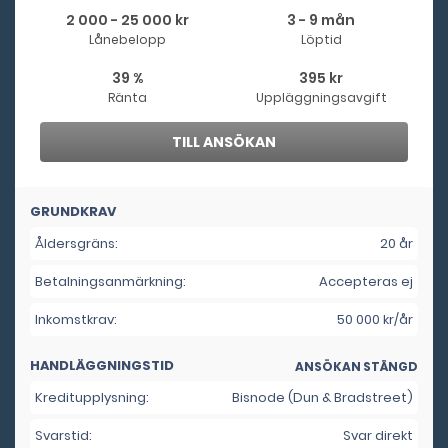
2 000 - 25 000 kr
3 - 9 mån
Lånebelopp
Löptid
39 %
395 kr
Ränta
Uppläggningsavgift
TILL ANSÖKAN
GRUNDKRAV
Åldersgräns:
20 år
Betalningsanmärkning:
Accepteras ej
Inkomstkrav:
50 000 kr/år
HANDLÄGGNINGSTID
ANSÖKAN STÄNGD
Kreditupplysning:
Bisnode (Dun & Bradstreet)
Svarstid:
Svar direkt