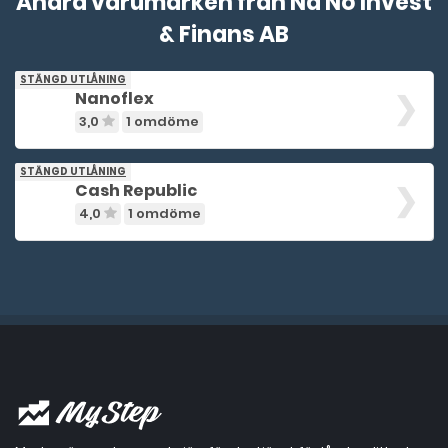
Andra varumärken från Na No Invest
& Finans AB
Nanoflex
3,0
1 omdöme
Cash Republic
4,0
1 omdöme