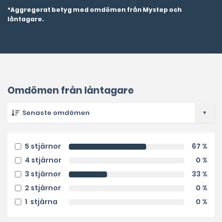
*Aggregerat betyg med omdömen från Mystep och
låntagare.
Omdömen från låntagare
5 stjärnor
67 %
4 stjärnor
0 %
3 stjärnor
33 %
2 stjärnor
0 %
1 stjärna
0 %