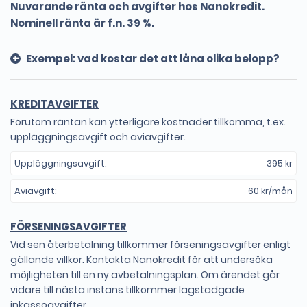
Nuvarande ränta och avgifter hos Nanokredit.
Nominell ränta är f.n. 39 %.
Exempel: vad kostar det att låna olika belopp?
Belopp
Löptid
Kostnad
KREDITAVGIFTER
Låna 2000 kr
3 mån
742 kr
Förutom räntan kan ytterligare kostnader tillkomma, t.ex.
uppläggningsavgift och aviavgifter.
Låna 3000 kr
3 mån
819 kr
Uppläggningsavgift:
395 kr
Låna 4000 kr
3 mån
896 kr
Aviavgift:
60 kr/mån
Låna 5000 kr
3 mån
973 kr
Låna 6000 kr
3 mån
1050 kr
FÖRSENINGSAVGIFTER
Vid sen återbetalning tillkommer förseningsavgifter enligt
Låna 7000 kr
3 mån
1130 kr
gällande villkor. Kontakta Nanokredit för att undersöka
möjligheten till en ny avbetalningsplan. Om ärendet går
Låna 8000 kr
3 mån
1207 kr
vidare till nästa instans tillkommer lagstadgade
Låna 9000 kr
3 mån
1284 kr
inkassoavgifter.