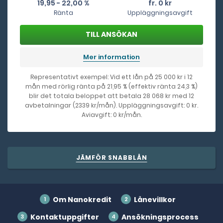
19,95 - 22,00 %
fr. 0 kr
Ränta
Uppläggningsavgift
Mer information
Representativt exempel: Vid ett lån på 25 000 kr i 12
mån med rörlig ränta på 21,95 % (effektiv ränta 24,3 %)
blir det totala beloppet att betala 28 068 kr med 12
avbetalningar (2339 kr/mån). Uppläggningsavgift: 0 kr.
Aviavgift: 0 kr/mån.
JÄMFÖR SNABBLÅN
Om Nanokredit
Lånevillkor
Kontaktuppgifter
Ansökningsprocess