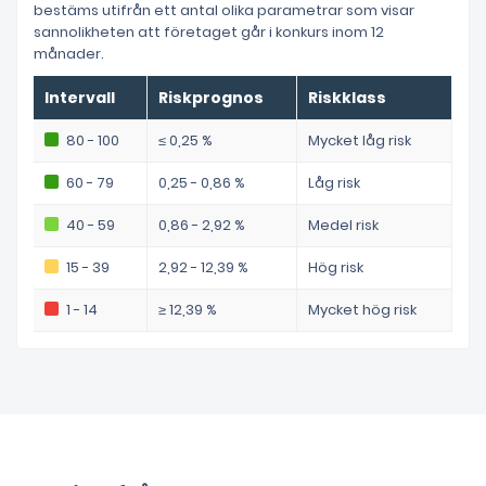
bestäms utifrån ett antal olika parametrar som visar
sannolikheten att företaget går i konkurs inom 12
månader.
Intervall
Riskprognos
Riskklass
80 - 100
≤ 0,25 %
Mycket låg risk
60 - 79
0,25 - 0,86 %
Låg risk
40 - 59
0,86 - 2,92 %
Medel risk
15 - 39
2,92 - 12,39 %
Hög risk
1 - 14
≥ 12,39 %
Mycket hög risk