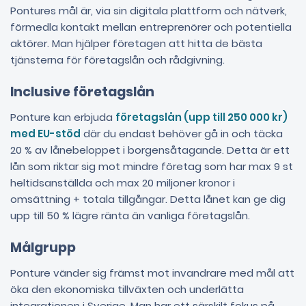
Pontures mål är, via sin digitala plattform och nätverk,
förmedla kontakt mellan entreprenörer och potentiella
aktörer. Man hjälper företagen att hitta de bästa
tjänsterna för företagslån och rådgivning.
Inclusive företagslån
Ponture kan erbjuda
företagslån (upp till 250 000 kr)
med EU-stöd
där du endast behöver gå in och täcka
20 % av lånebeloppet i borgensåtagande. Detta är ett
lån som riktar sig mot mindre företag som har max 9 st
heltidsanställda och max 20 miljoner kronor i
omsättning + totala tillgångar. Detta lånet kan ge dig
upp till 50 % lägre ränta än vanliga företagslån.
Målgrupp
Ponture vänder sig främst mot invandrare med mål att
öka den ekonomiska tillväxten och underlätta
integrationen i Sverige. Man har ett särskilt fokus på