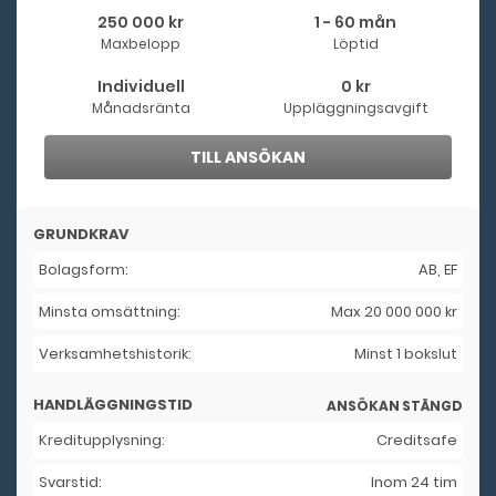
250 000 kr
1 - 60 mån
Maxbelopp
Löptid
Individuell
0 kr
Månadsränta
Uppläggningsavgift
TILL ANSÖKAN
GRUNDKRAV
Bolagsform:
AB, EF
Minsta omsättning:
Max 20 000 000 kr
Verksamhetshistorik:
Minst 1 bokslut
HANDLÄGGNINGSTID
ANSÖKAN STÄNGD
Kreditupplysning:
Creditsafe
Svarstid:
Inom 24 tim