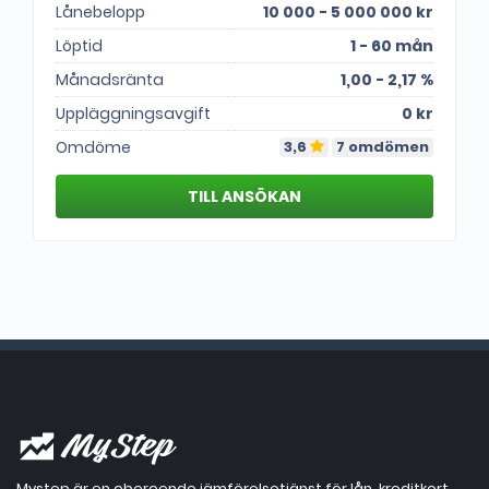
Lånebelopp
10 000 - 5 000 000 kr
Löptid
1 - 60 mån
Månadsränta
1,00 - 2,17 %
Uppläggningsavgift
0 kr
Omdöme
3,6
7 omdömen
Mystep är en oberoende jämförelsetjänst för lån, kreditkort