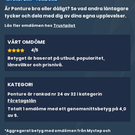
Är Ponture bra eller dåligt? Se vad andra låntagare
tycker och dela med dig av dina egna upplevelser.
Läs fler omdömen hos
Trustpilot
VÅRT OMDÖME
4/5
Betyget är baserat på utbud, popularitet,
lånevillkor och prisnivå.
KATEGORI
Ponture är rankad nr 24 av 32 i kategorin
Företagslån
Totalt 1 omdöme med ett genomsnittsbetyg på 4,0
av 5.
*Aggregerat betyg med omdömen från Mystep och