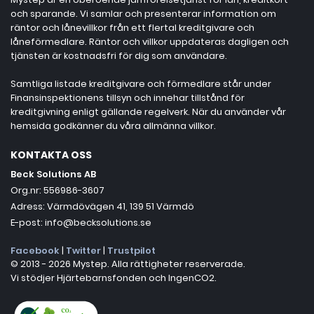
och sparande. Vi samlar och presenterar information om
räntor och lånevillkor från ett flertal kreditgivare och
låneförmedlare. Räntor och villkor uppdateras dagligen och
tjänsten är kostnadsfri för dig som användare.
Samtliga listade kreditgivare och förmedlare står under
Finansinspektionens tillsyn och innehar tillstånd för
kreditgivning enligt gällande regelverk. När du använder vår
hemsida godkänner du våra allmänna villkor.
KONTAKTA OSS
Beck Solutions AB
Org.nr: 556986-3607
Adress: Värmdövägen 41, 139 51 Värmdö
E-post: info@becksolutions.se
Facebook
|
Twitter
|
Trustpilot
© 2013 - 2026 Mystep. Alla rättigheter reserverade.
Vi stödjer Hjärtebarnsfonden och IngenCO2.