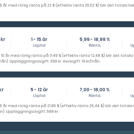
 5 år med rörlig ränta på 22 % (effektiv ränta 25,52 %) blir det totala 
 kr
1 - 15 år
5,99 - 18,99 %
Löptid
Ränta
U
 10 år med rörlig ränta på 11,49 % (effektiv ränta 12,48 %) blir det total
ån). Uppläggningsavgift: 399 kr. Aviavgift: 19 kr/mån.
kr
5 - 12 år
7,00 - 18,00 %
Löptid
Ränta
U
5 år med rörlig ränta på 21,95 % (effektiv ränta 25,46 %) blir det total
n). Uppläggningsavgift: 588 kr.