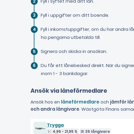
Fyll i syftet med ditt lån.
Fyll i uppgifter om ditt boende.
Fyll i inkomstuppgifter, om du har andra l
ha pengarna utbetalda till.
Signera och skicka in ansökan.
Du får ett lånebesked direkt. När du sign
inom 1 - 3 bankdagar.
Ansök via låneförmedlare
Ansök hos en
låneförmedlare
och
jämför lå
och andra långivare
. Wästgöta Finans sama
Trygga
4,95 - 21,95 %
35 långivare