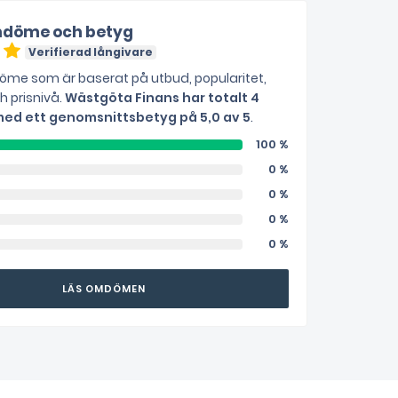
döme och betyg
0
Verifierad långivare
me som är baserat på utbud, popularitet,
ch prisnivå.
Wästgöta Finans har totalt 4
d ett genomsnittsbetyg på 5,0 av 5
.
100 %
0 %
0 %
0 %
0 %
LÄS OMDÖMEN