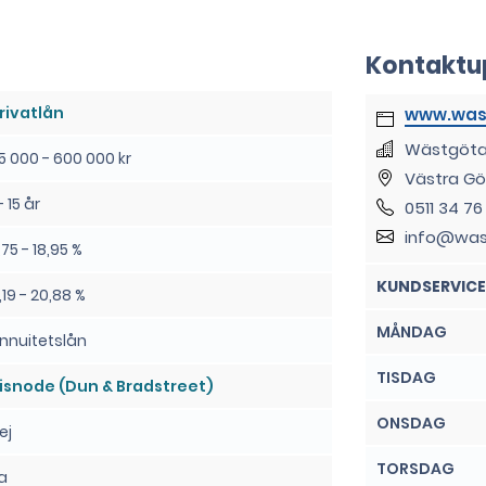
Kontaktu
rivatlån
www.wast
Wästgöta 
5 000 - 600 000 kr
Västra Gö
 - 15 år
0511 34 76
info@was
,75 - 18,95 %
KUNDSERVICE
,19 - 20,88 %
MÅNDAG
nnuitetslån
TISDAG
isnode (Dun & Bradstreet)
ONSDAG
ej
TORSDAG
a