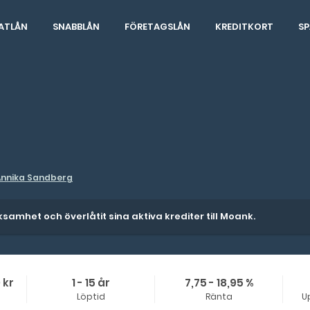
ATLÅN
SNABBLÅN
FÖRETAGSLÅN
KREDITKORT
SP
Annika Sandberg
amhet och överlåtit sina aktiva krediter till Moank.
 kr
1 - 15 år
7,75 - 18,95 %
Löptid
Ränta
U