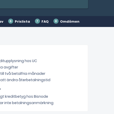
av
Prislista
FAQ
Omdömen
ditupplysning hos UC
a avgifter
 till två betalfria månader
 att ändra återbetalningstid
r
gt kreditbetyg hos Bisnode
ar inte betalningsanmärkning