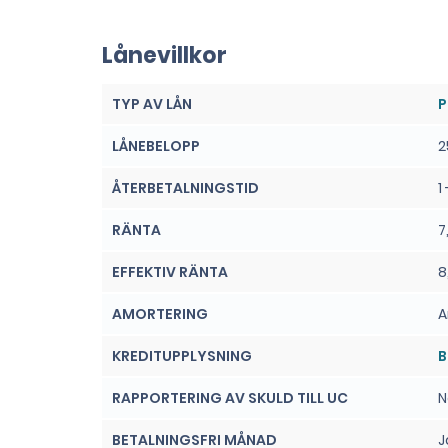
Lånevillkor
TYP AV LÅN
P
LÅNEBELOPP
2
ÅTERBETALNINGSTID
1
RÄNTA
7
EFFEKTIV RÄNTA
8
AMORTERING
A
KREDITUPPLYSNING
B
RAPPORTERING AV SKULD TILL UC
N
BETALNINGSFRI MÅNAD
J