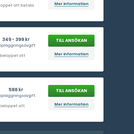
Mer information
beloppet att betala
349 - 399 kr
ppläggningsavgift
Mer information
a beloppet att
588 kr
ppläggningsavgift
Mer information
a beloppet att