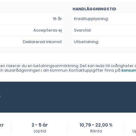
HANDLÄGGNINGSTID
18 år
Kreditupplysning:
Accepteras ej
Svarstid:
Deklarerad inkomst
Utbetalning:
lden riskerar du en betalningsanmärkning. Det kan leda till svårighet
 och skuldrådgivningen i din kommun. Kontaktuppgifter finns på
konsum
s
kr
2 - 5 år
10,79 - 22,00 %
Löptid
Ränta
U