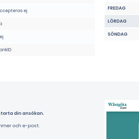
FREDAG
ccepteras ej
LÖRDAG
a
SÖNDAG
ej
ankID
starta din ansökan.
nummer och e-post.