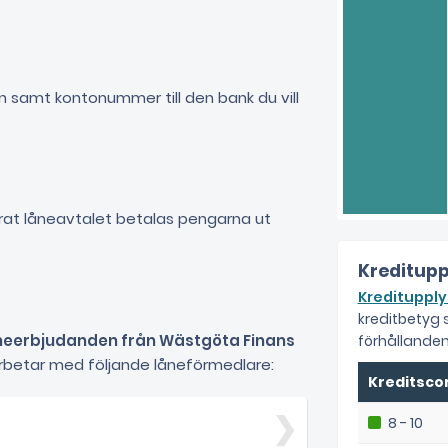
ån samt kontonummer till den bank du vill
erat låneavtalet betalas pengarna ut
Kreditupp
Kreditupply
kreditbetyg
neerbjudanden från Wästgöta Finans
förhållanden
rbetar med följande låneförmedlare:
Kreditsco
8 - 10