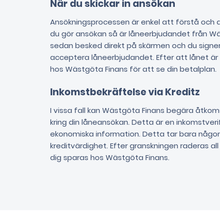
När du skickar in ansökan
Ansökningsprocessen är enkel att förstå och du
du gör ansökan så är låneerbjudandet från Wäs
sedan besked direkt på skärmen och du signer
acceptera låneerbjudandet. Efter att lånet är
hos Wästgöta Finans för att se din betalplan.
Inkomstbekräftelse via Kreditz
I vissa fall kan Wästgöta Finans begära åtkoms
kring din låneansökan. Detta är en inkomstveri
ekonomiska information. Detta tar bara någon
kreditvärdighet. Efter granskningen raderas al
dig sparas hos Wästgöta Finans.