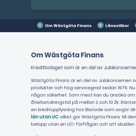
Om Wästgöta Finans
Lånevillkor
Om Wästgöta Finans
Kreditbolaget som är en del av Julakoncerne
Wästgöta Finans är en del av Julakoncernen s
produkter och hög servicegrad sedan 1979. N
någon säkerhet. Som mest kan du ansöka om lå
återbetalningstid på mellan 2 och 10 år. Räntan 
en kreditupplysning hos Bisnode som avgör din 
lån utan UC
vilket gör Wästgöta Finans till d
belopp utan en UC-förfrågan och att skulden ej