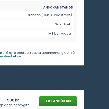
ANSÖKAN STÄNGD
Bisnode (Dun & Bradstreet)
Svar direkt
1 - 3 bankdagar
er att få hyra bostad, teckna abonnemang och få
entverket.se
.
588 kr
TILL ANSÖKAN
ppläggningsavgift