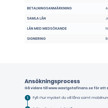
BETALNINGSANMÄRKNING
A
SAMLA LÅN
J
LÅN MED MEDSÖKANDE
N
SIGNERING
B
Ansökningsprocess
Gå vidare till www.wastgotafinans.se för att 
Fyll i hur mycket du vill låna samt mobil