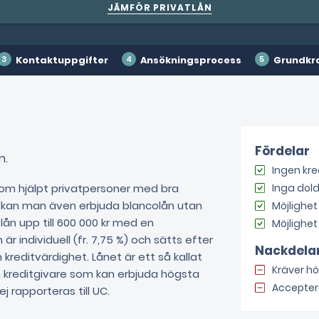
JÄMFÖR PRIVATLÅN
Kontaktuppgifter
Ansökningsprocess
Grundkr
Fördelar
n.
Ingen kre
om hjälpt privatpersoner med bra
Inga dold
u kan man även erbjuda blancolån utan
Möjlighet
n upp till 600 000 kr med en
Möjlighet
är individuell (fr. 7,75 %) och sätts efter
Nackdela
kreditvärdighet. Lånet är ett så kallat
Kräver hö
en kreditgivare som kan erbjuda högsta
Accepter
 rapporteras till UC.