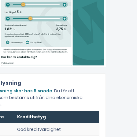
lysning
sning sker hos Bisnode
. Du får ett
 som bestäms utifrån dina ekonomiska
.
re
Kreditbetyg
God kreditvärdighet