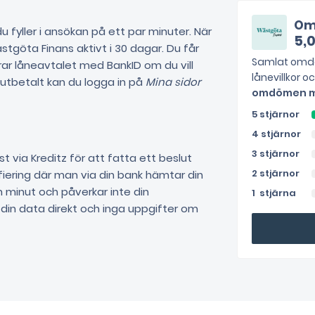
Om
 fyller i ansökan på ett par minuter. När
5,
tgöta Finans aktivt i 30 dagar. Du får
Samlat omdö
ar låneavtalet med BankID om du vill
lånevillkor o
 utbetalt kan du logga in på
Mina sidor
omdömen me
5 stjärnor
4 stjärnor
3 stjärnor
t via Kreditz för att fatta ett beslut
2 stjärnor
fiering där man via din bank hämtar din
 minut och påverkar inte din
1 stjärna
l din data direkt och inga uppgifter om