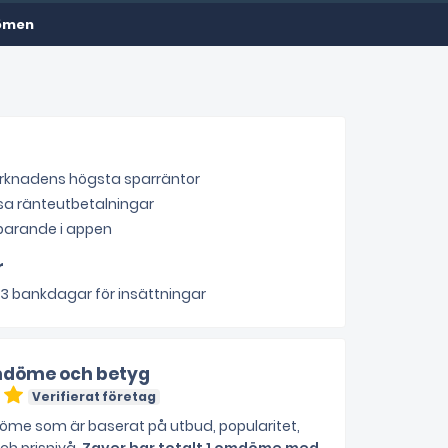
ömen
rknadens högsta sparräntor
a ränteutbetalningar
 sparande i appen
r
- 3 bankdagar för insättningar
döme och betyg
0
Verifierat företag
me som är baserat på utbud, popularitet,