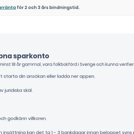
arränta
för 2 och 3 års bindningstid.
ppna sparkonto
inst 18 år gammal, vara folkbokförd i Sverige och kunna verifie
t starta din ansökan eller ladda ner appen.
juridiska skäl.
och godkänn villkoren.
n insättning kan det ta 1 - 3 bankdagar innan beloppet syns 