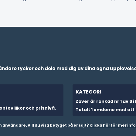
vändare tycker och dela med dig av dina egna upplevelse
KATEGORI
Zaver är rankad nr 1 av 6 
ontovillkor och prisnivå.
Totalt 1 omdöme med ett 
vändare. Vill du visa betyget på er sajt?
Klicka här för mer info