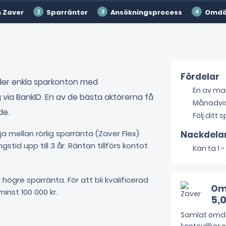
 Zaver
Sparräntor
Ansökningsprocess
Omd
Fördelar
uder enkla sparkonton med
En av ma
 via BankID. En av de bästa aktörerna få
Månadvis
de.
Följ ditt
ja mellan rörlig sparränta (Zaver Flex)
Nackdela
stid upp till 3 år. Räntan tillförs kontot
Kan ta 1 
ögre sparränta. För att bli kvalificerad
Om
inst 100 000 kr.
5,
Samlat omdö