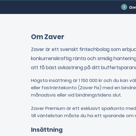
Om
Om Zaver
Zaver är ett svenskt fintechbolag som erbj
konkurrenskraftig ränta och smidig hantering
att få bäst avkastning på ditt buffertsparan
Högsta insättning är 1 150 000 kr och du kan väl
eller fasträntekonto (Zaver Fix) med en bindning
månadsvis eller vid bindningstidens slut.
Zaver Premium är ett exklusivt sparkonto med h
till väntelistan måste du ha ett sparande om m
Insättning