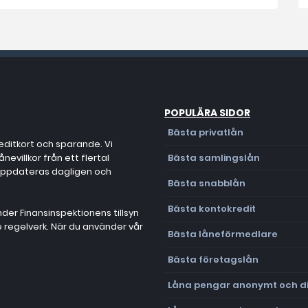
POPULÄRA SIDOR
Bästa privatlån
editkort och sparande. Vi
evillkor från ett flertal
Bästa samlingslån
 uppdateras dagligen och
Bästa snabblån
Bästa kontokredit
der Finansinspektionens tillsyn
de regelverk. När du använder vår
Bästa låneförmedlare
Bästa företagslån
Låna pengar anonymt och di