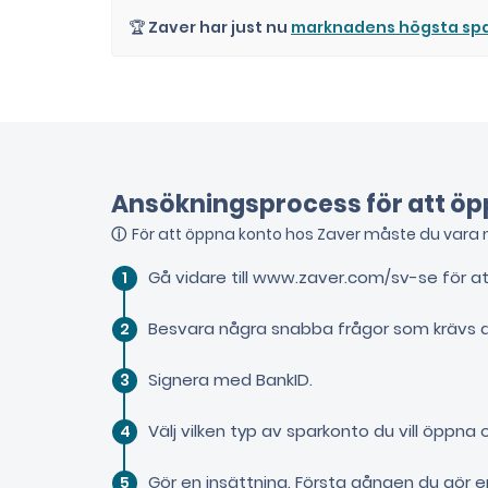
🏆
Zaver har just nu
marknadens högsta sp
Ansökningsprocess för att ö
För att öppna konto hos Zaver måste du vara m
Gå vidare till www.zaver.com/sv-se för at
Besvara några snabba frågor som krävs av 
Signera med BankID.
Välj vilken typ av sparkonto du vill öppna 
Gör en insättning. Första gången du gör e