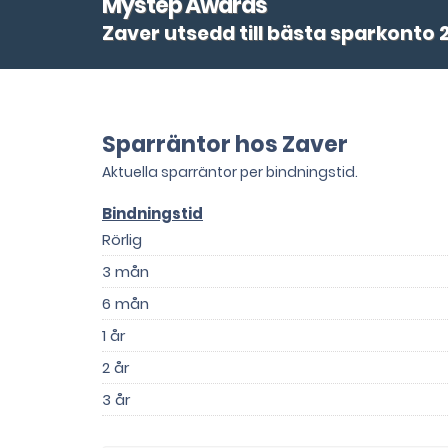
Mystep Awards
Zaver utsedd till bästa sparkonto 
Sparräntor hos Zaver
Aktuella sparräntor per bindningstid.
Bindningstid
Rörlig
3 mån
6 mån
1 år
2 år
3 år