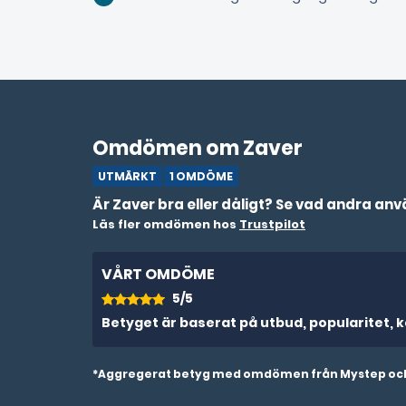
Omdömen om Zaver
UTMÄRKT
1 OMDÖME
Är Zaver bra eller dåligt? Se vad andra an
Läs fler omdömen hos
Trustpilot
VÅRT OMDÖME
5/5
Betyget är baserat på utbud, popularitet, k
*Aggregerat betyg med omdömen från Mystep och an