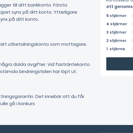
kontovillkor 
gger till ditt bankkonto. Första
ett genomsn
ppet syns på ditt konto. Ytterligare
5 stjärnor
yns på ditt konto.
4 stjärnor
3 stjärnor
2 stjärnor
rimärt utbetalningskonto som mottagare.
1 stjärna
n några dolda avgifter. Vid fasträntekonto
stämda bindningstiden har löpt ut.
tningsgarantin. Det innebär att du får
ulle gå i konkurs.