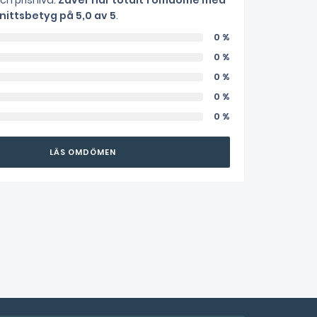
och prisnivå.
Zaver har totalt 1 omdöme med
ittsbetyg på 5,0 av 5
.
0 %
0 %
0 %
0 %
0 %
LÄS OMDÖMEN