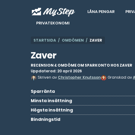
LÅNA PENGAR
PRIV
PRIVATEKONOMI
STARTSIDA
OMDÖMEN
ZAVER
Zaver
RECENSION & OMDÖME OM SPARKONTO HOS ZAVER
Uppdaterad: 20 april 2026
Skriven av
Christopher Knutsson
Granskad av
Sparränta
Minsta insättning
Högsta insättning
Bindningstid