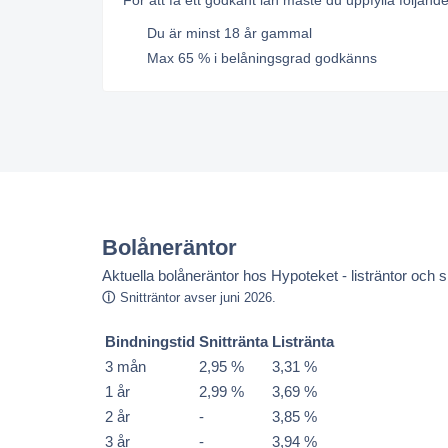
För att få ett godkänt lån måste du uppfylla följande
Du är minst 18 år gammal
Max 65 % i belåningsgrad godkänns
Bolåneräntor
Aktuella bolåneräntor hos Hypoteket - listräntor och sn
Snitträntor avser juni 2026.
Bindningstid
Snittränta
Listränta
3 mån
2,95 %
3,31 %
1 år
2,99 %
3,69 %
2 år
-
3,85 %
3 år
-
3,94 %