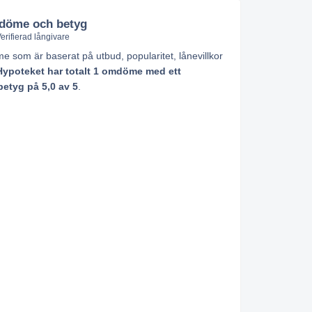
öme och betyg
erifierad långivare
 som är baserat på utbud, popularitet, lånevillkor
Hypoteket har totalt 1 omdöme med ett
etyg på 5,0 av 5
.