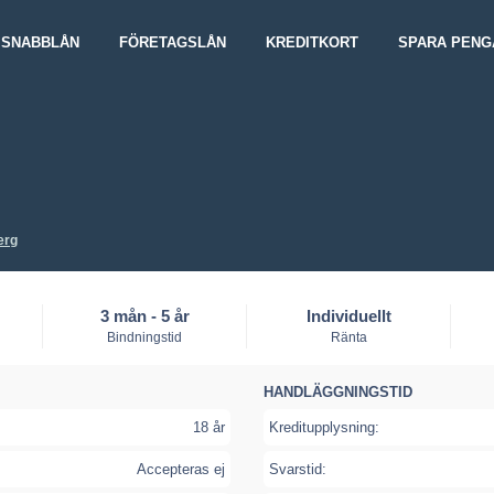
SNABBLÅN
FÖRETAGSLÅN
KREDITKORT
SPARA PENG
erg
3 mån - 5 år
Individuellt
Bindningstid
Ränta
HANDLÄGGNINGSTID
18 år
Kreditupplysning:
Accepteras ej
Svarstid: