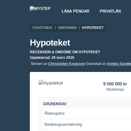
LÅNA PENGAR
PRIVATLÅN
STARTSIDA
OMDÖMEN
HYPOTEKET
Hypoteket
RECENSION & OMDÖME OM HYPOTEKET
Uppdaterad: 28 mars 2026
Skriven av
Christopher Knutsson
Granskad av
Annika Sandb
9 500 000 kr
Maxbelopp
GRUNDKRAV
Åldersgräns:
Betalningsanmärkning: