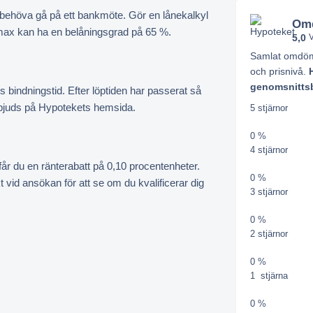
 behöva gå på ett bankmöte. Gör en lånekalkyl
Omd
 max kan ha en belåningsgrad på 65 %.
5,0
V
Samlat omdöme
och prisnivå.
genomsnittsb
s bindningstid. Efter löptiden har passerat så
 erbjuds på Hypotekets hemsida.
5 stjärnor
0 %
4 stjärnor
år du en ränterabatt på 0,10 procentenheter.
0 %
vid ansökan för att se om du kvalificerar dig
3 stjärnor
0 %
2 stjärnor
0 %
1 stjärna
0 %