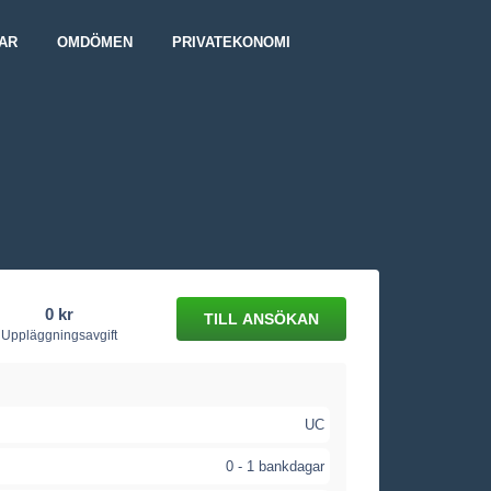
AR
OMDÖMEN
PRIVATEKONOMI
0 kr
Uppläggningsavgift
UC
0 - 1 bankdagar