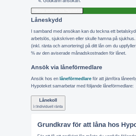
Godkänn ansökan.
Låneskydd
I samband med ansökan kan du teckna ett betalskydd
arbetslös, sjukskriven eller skulle hamna på sjukhu
(inkl. ränta och amortering) på ditt lån om du uppfylle
% av den aviserade månadskostnaden för lånet.
Ansök via låneförmedlare
Ansök hos en
låneförmedlare
för att jämföra låneer
Hypoteket samarbetar med följande låneförmedlare:
Lånekoll
Individuell ränta
Grundkrav för att låna hos Hyp