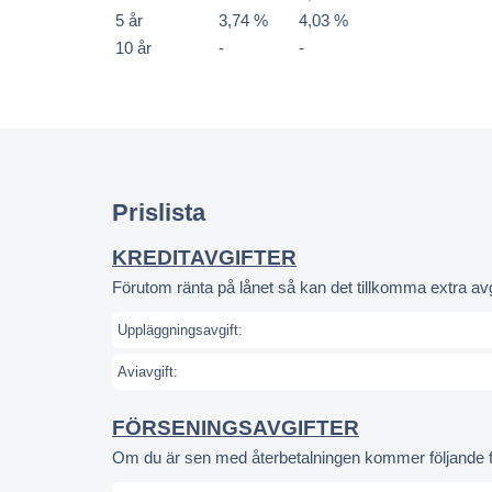
5 år
3,74 %
4,03 %
10 år
-
-
Prislista
KREDITAVGIFTER
Förutom ränta på lånet så kan det tillkomma extra avgi
Uppläggningsavgift:
Aviavgift:
FÖRSENINGSAVGIFTER
Om du är sen med återbetalningen kommer följande för