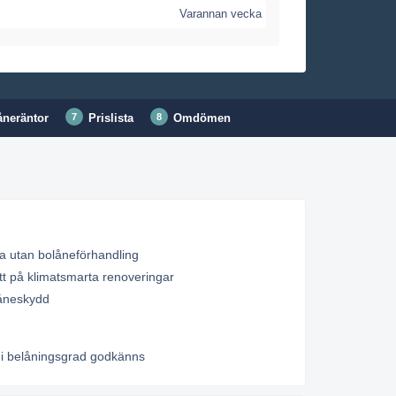
Varannan vecka
åneräntor
Prislista
Omdömen
a utan bolåneförhandling
t på klimatsmarta renoveringar
låneskydd
i belåningsgrad godkänns