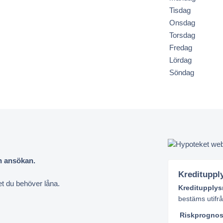
Tisdag
Onsdag
Torsdag
Fredag
Lördag
Söndag
in ansökan.
Kredituppl
et du behöver låna.
Kreditupplys
bestäms utifr
Riskprogno