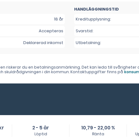
HANDLÄGGNINGSTID
18 år
Kreditupplysning:
Accepteras
Svarstid:
Deklarerad inkomst
Utbetalning:
lden riskerar du en betalningsanmärkning. Det kan leda till svårighet
 och skuldrådgivningen i din kommun. Kontaktuppgifter finns på
konsum
kr
2 - 5 år
10,79 - 22,00 %
Löptid
Ränta
U