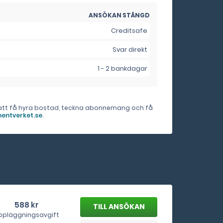
ANSÖKAN STÄNGD
Creditsafe
Svar direkt
1 - 2 bankdagar
er att få hyra bostad, teckna abonnemang och få
entverket.se
.
588 kr
TILL ANSÖKAN
ppläggningsavgift