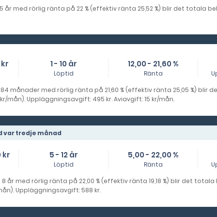
 5 år med rörlig ränta på 22 % (effektiv ränta 25,52 %) blir det totala 
 kr
1 - 10 år
12,00 - 21,60 %
Löptid
Ränta
U
i 84 månader med rörlig ränta på 21,60 % (effektiv ränta 25,05 %) blir 
r/mån). Uppläggningsavgift: 495 kr. Aviavgift: 15 kr/mån.
d var tredje månad
 kr
5 - 12 år
5,00 - 22,00 %
Löptid
Ränta
U
 8 år med rörlig ränta på 22,00 % (effektiv ränta 19,18 %) blir det total
mån). Uppläggningsavgift: 588 kr.