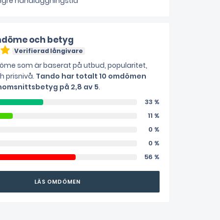
ängre handläggningstid
döme och betyg
Verifierad långivare
me som är baserat på utbud, popularitet,
ch prisnivå.
Tando har totalt 10 omdömen
omsnittsbetyg på 2,8 av 5
.
33 %
11 %
0 %
0 %
56 %
LÄS OMDÖMEN