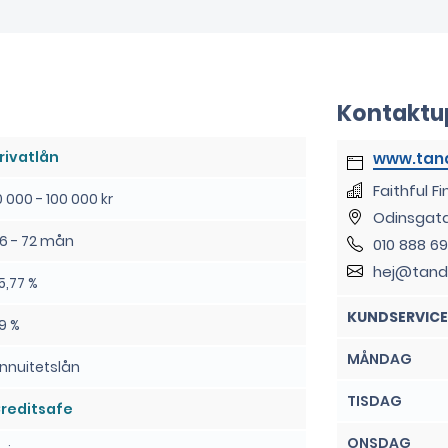
Kontaktu
rivatlån
www.tand
Faithful F
0 000 - 100 000 kr
Odinsgata
6 - 72 mån
010 888 69
hej@tand
5,77 %
KUNDSERVICE
9 %
MÅNDAG
nnuitetslån
TISDAG
reditsafe
ONSDAG