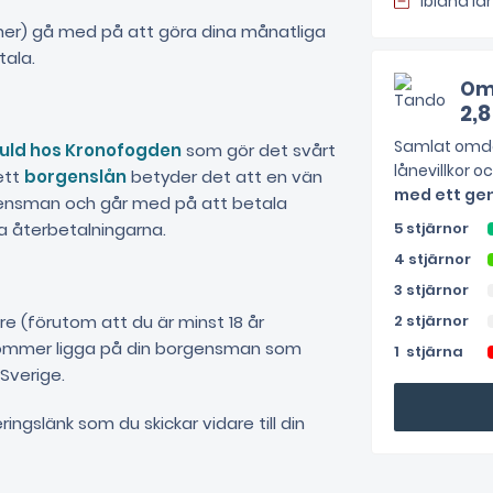
Ibland l
er) gå med på att göra dina månatliga
tala.
Om
2,8
Samlat omdö
uld hos Kronofogden
som gör det svårt
lånevillkor o
ett
borgenslån
betyder det att en vän
med ett gen
rgensman och går med på att betala
ga återbetalningarna.
5 stjärnor
4 stjärnor
3 stjärnor
e (förutom att du är minst 18 år
2 stjärnor
 kommer ligga på din borgensman som
1 stjärna
Sverige.
ingslänk som du skickar vidare till din