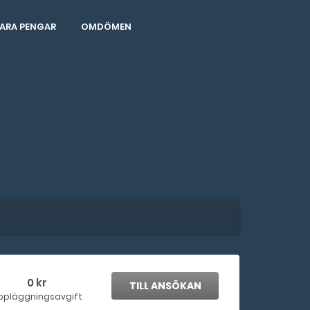
ARA PENGAR
OMDÖMEN
0 kr
TILL ANSÖKAN
ppläggningsavgift