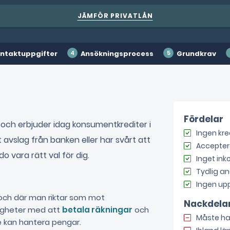
JÄMFÖR PRIVATLÅN
ntaktuppgifter
Ansökningsprocess
Grundkrav
Fördelar
ch erbjuder idag konsumentkrediter i
Ingen kre
 avslag från banken eller har svårt att
Accepter
 vara rätt val för dig.
Inget in
Tydlig a
Ingen upp
 och där man riktar som mot
Nackdela
righeter med att
betala räkningar
och
Måste ha
de kan hantera pengar.