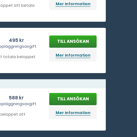
Mer information
beloppet att betala
495 kr
ppläggningsavgift
Mer information
det totala beloppet
588 kr
ppläggningsavgift
Mer information
a beloppet att