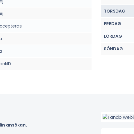
ej
TORSDAG
ej
FREDAG
ccepteras
LÖRDAG
a
SÖNDAG
a
ankID
din ansökan.