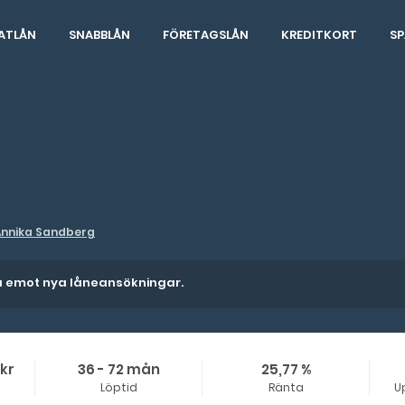
ATLÅN
SNABBLÅN
FÖRETAGSLÅN
KREDITKORT
SP
Annika Sandberg
ta emot nya låneansökningar.
 kr
36 - 72 mån
25,77 %
Löptid
Ränta
U