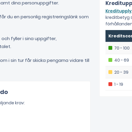
 samt dina personuppgifter.
Kreditupp
Kreditupply
 får du en personlig registreringslänk som
kreditbetyg
förhållanden
Kreditsco
ch fyller i sina uppgifter,
talet.
70 - 100
 i sin tur får skicka pengarna vidare till
40 - 69
20 - 39
1 - 19
ndo
öljande krav: