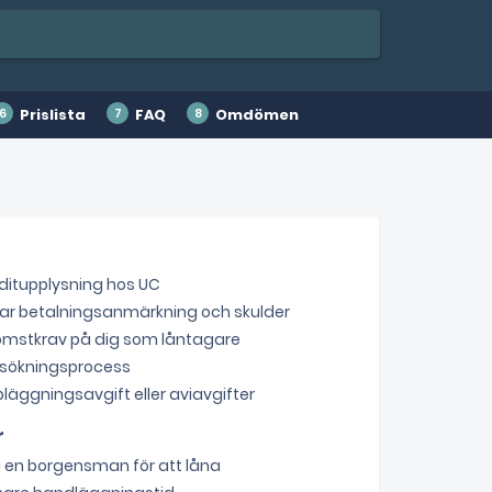
Prislista
FAQ
Omdömen
ditupplysning hos UC
ar betalningsanmärkning och skulder
komstkrav på dig som låntagare
nsökningsprocess
läggningsavgift eller aviavgifter
r
 en borgensman för att låna