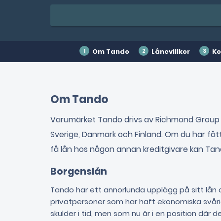
Om Tando
Lånevillkor
Ko
Om Tando
Varumärket Tando drivs av Richmond Group o
Sverige, Danmark och Finland. Om du har fått
få lån hos någon annan kreditgivare kan Tando
Borgenslån
Tando har ett annorlunda upplägg på sitt lån
privatpersoner som har haft ekonomiska svå
skulder i tid, men som nu är i en position där 