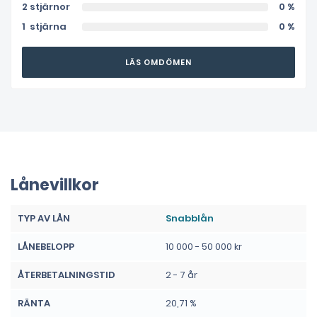
2 stjärnor
0 %
1 stjärna
0 %
LÄS OMDÖMEN
Lånevillkor
TYP AV LÅN
Snabblån
LÅNEBELOPP
10 000 - 50 000 kr
ÅTERBETALNINGSTID
2 - 7 år
RÄNTA
20,71 %