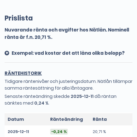
Prislista
Nuvarande ränta och avgifter hos Nätlån. Nominell
ränta är f.n. 20,71 %.
Exempel: vad kostar det att låna olika belopp?
Belopp
Löptid
Kostnad
RÄNTEHISTORIK
Låna 10000 kr
2 år
2288 kr
Tidigare räntenivåer och justeringsdatum. Nätlån tillämpar
samma räntesättning för alla låntagare.
Låna 15000 kr
2 år
3456 kr
Senaste ränteändring skedde
2025-12-11
då räntan
sänktes med
Låna 20000 kr
0,24 %
.
2 år
4600 kr
Låna 25000 kr
2 år
5744 kr
Datum
Ränteändring
Ränta
Låna 30000 kr
3 år
10536 kr
2025-12-11
−0,24 %
20,71 %