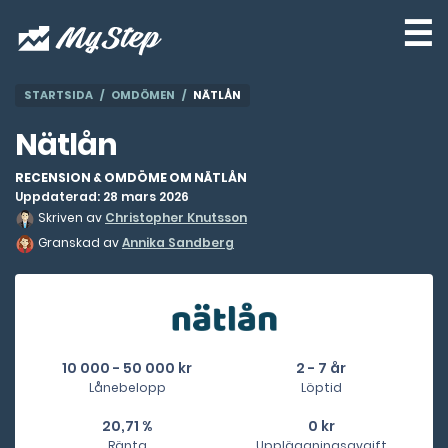
☰
STARTSIDA
OMDÖMEN
NÄTLÅN
Nätlån
RECENSION & OMDÖME OM NÄTLÅN
Uppdaterad: 28 mars 2026
Skriven av
Christopher Knutsson
Granskad av
Annika Sandberg
10 000 - 50 000 kr
2 - 7 år
Lånebelopp
Löptid
20,71 %
0 kr
Ränta
Uppläggningsavgift