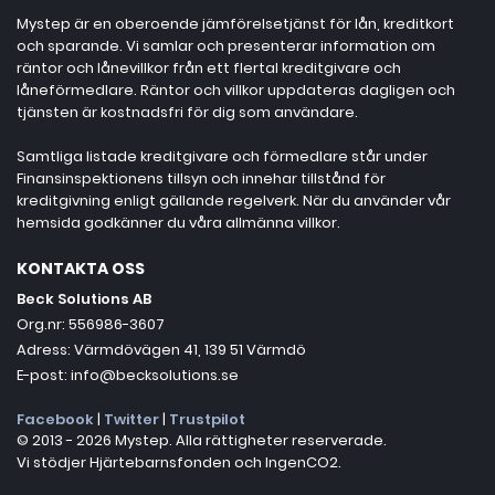
Mystep är en oberoende jämförelsetjänst för lån, kreditkort
och sparande. Vi samlar och presenterar information om
räntor och lånevillkor från ett flertal kreditgivare och
låneförmedlare. Räntor och villkor uppdateras dagligen och
tjänsten är kostnadsfri för dig som användare.
Samtliga listade kreditgivare och förmedlare står under
Finansinspektionens tillsyn och innehar tillstånd för
kreditgivning enligt gällande regelverk. När du använder vår
hemsida godkänner du våra allmänna villkor.
KONTAKTA OSS
Beck Solutions AB
Org.nr: 556986-3607
Adress: Värmdövägen 41, 139 51 Värmdö
E-post: info@becksolutions.se
Facebook
|
Twitter
|
Trustpilot
© 2013 - 2026 Mystep. Alla rättigheter reserverade.
Vi stödjer Hjärtebarnsfonden och IngenCO2.