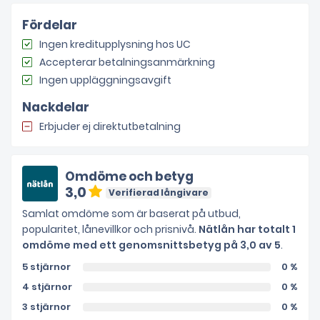
Fördelar
Ingen kreditupplysning hos UC
Accepterar betalningsanmärkning
Ingen uppläggningsavgift
Nackdelar
Erbjuder ej direktutbetalning
Omdöme och betyg
3,0
Verifierad långivare
Samlat omdöme som är baserat på utbud,
popularitet, lånevillkor och prisnivå.
Nätlån har totalt 1
omdöme med ett genomsnittsbetyg på 3,0 av 5
.
5 stjärnor
0 %
4 stjärnor
0 %
3 stjärnor
0 %