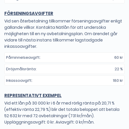
FÖRSENINGSAVGIFTER
Vid sen återbetalning tillkommer förseningsavgifter enligt
gällande villkor. Kontakta Nätlån för att undersöka
möjligheten till en ny avbetalningsplan. Om ärendet går
vidare till nästa instans tillkommer lagstadgade
inkassoavgifter.
Påminnelseavgift:
60 kr
Dröjsmålsränta:
22 %
Inkassoavgift:
180 kr
REPRESENTATIVT EXEMPEL
Vid ett lån på 30 000 kr i 6 år med rörlig ränta på 20,71 %
(effektiv ränta 22,79 %) blir det totala beloppet att betala
52 632 kr med 72 avbetalningar (731 kr/mån).
Uppläggningsavgift: 0 kr. Aviavgift: 0 kr/mån.