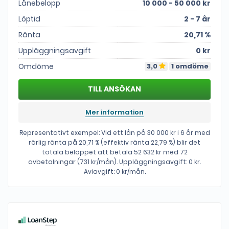
Lånebelopp
10 000 - 50 000 kr
Löptid
2 - 7 år
Ränta
20,71 %
Uppläggningsavgift
0 kr
Omdöme
3,0
1 omdöme
Mer information
Representativt exempel: Vid ett lån på 30 000 kr i 6 år med
rörlig ränta på 20,71 % (effektiv ränta 22,79 %) blir det
totala beloppet att betala 52 632 kr med 72
avbetalningar (731 kr/mån). Uppläggningsavgift: 0 kr.
Aviavgift: 0 kr/mån.