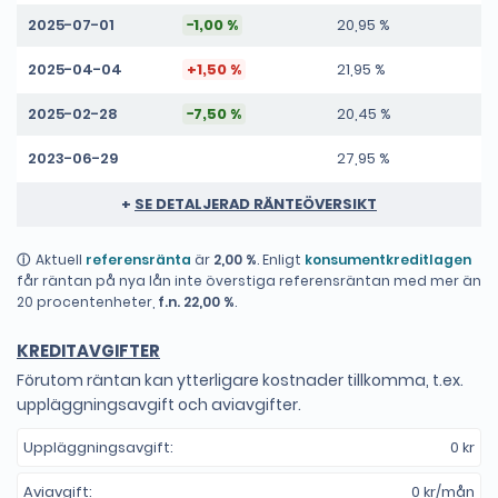
Låna 35000 kr
3 år
12268 kr
2025-07-01
−1,00 %
20,95 %
Låna 40000 kr
3 år
14036 kr
2025-04-04
+1,50 %
21,95 %
Låna 45000 kr
3 år
15804 kr
2025-02-28
−7,50 %
20,45 %
Låna 50000 kr
3 år
17536 kr
2023-06-29
27,95 %
+
SE DETALJERAD RÄNTEÖVERSIKT
Aktuell
referensränta
är
2,00 %
. Enligt
konsumentkreditlagen
får räntan på nya lån inte överstiga referensräntan med mer än
20 procentenheter,
f.n. 22,00 %
.
KREDITAVGIFTER
Förutom räntan kan ytterligare kostnader tillkomma, t.ex.
uppläggningsavgift och aviavgifter.
Uppläggningsavgift:
0 kr
Aviavgift:
0 kr/mån