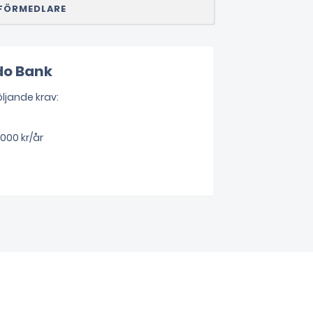
EFÖRMEDLARE
do Bank
öljande krav:
000 kr/år