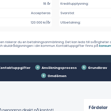
18 år
Kreditupplysning:
Accepteras
Svarstid:
120 000 kr/år
Utbetalning:
lden riskerar du en betalningsanmärkning. Det kan leda till svårighet
 och skuldrådgivningen i din kommun. Kontaktuppgifter finns på
konsum
Kontaktuppgifter
Ansökningsprocess
Grundkrav
Omdömen
Fördelar
Få pengarna direkt på kontot!