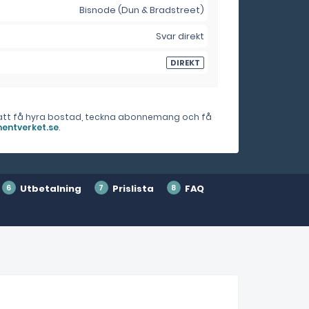
Bisnode (Dun & Bradstreet)
Svar direkt
DIREKT
er att få hyra bostad, teckna abonnemang och få
entverket.se
.
Utbetalning
Prislista
FAQ