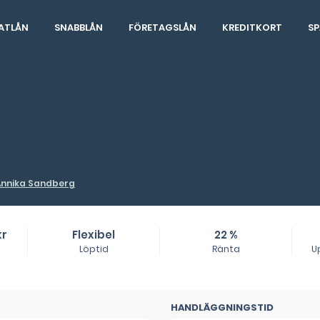
ATLÅN
SNABBLÅN
FÖRETAGSLÅN
KREDITKORT
SP
Annika Sandberg
kr
Flexibel
22 %
Löptid
Ränta
U
HANDLÄGGNINGSTID