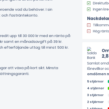
Direktutb
beroende vad du behöver. I sin
Ingen kre
t och fasträntekonto.
Nackdela
Tillkomme
Hög ränt
redit upp till 30 000 kr med en ränta på
 kr samt en månadsavgift på 39 kr.
h efterföljande uttag till minst 500 kr.
Om
2,8
Samlat omdö
ar att växa på kort sikt. Minsta
lånevillkor o
sättningsgaranti.
omdömen me
5 stjärnor
4 stjärnor
3 stjärnor
2 stjärnor
1 stjärna