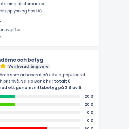
etalning till storbanker
ditupplysning hos UC
r
r avgifter
a
döme och betyg
Verifierad långivare
me som är baserat på utbud, popularitet,
ch prisnivå.
Saldo Bank har totalt 6
d ett genomsnittsbetyg på 2,8 av 5
.
20 %
20 %
0 %
0 %
60 %