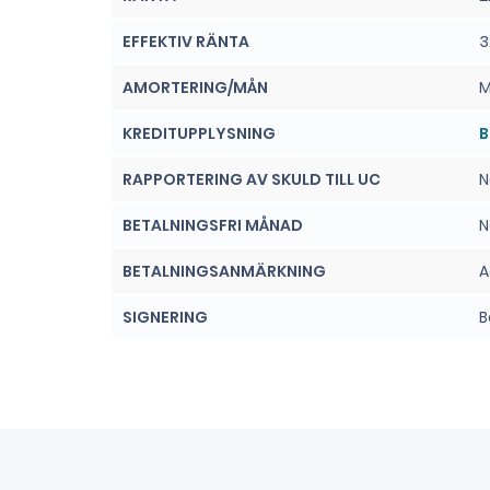
EFFEKTIV RÄNTA
3
AMORTERING/MÅN
M
KREDITUPPLYSNING
B
RAPPORTERING AV SKULD TILL UC
N
BETALNINGSFRI MÅNAD
N
BETALNINGSANMÄRKNING
A
SIGNERING
B