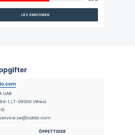
LÄS OMDÖMEN
ppgifter
k UAB
 94-1, LT-09300 Vilnius
31
service.se@saldo.com
ÖPPETTIDER