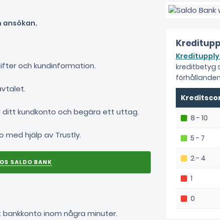
in ansökan.
Kreditupp
Kreditupply
ifter och kundinformation.
kreditbetyg
förhållanden
vtalet.
Kreditsco
 ditt kundkonto och begära ett uttag.
8 - 10
o med hjälp av Trustly.
5 - 7
2 - 4
1
0
tt bankkonto inom några minuter.