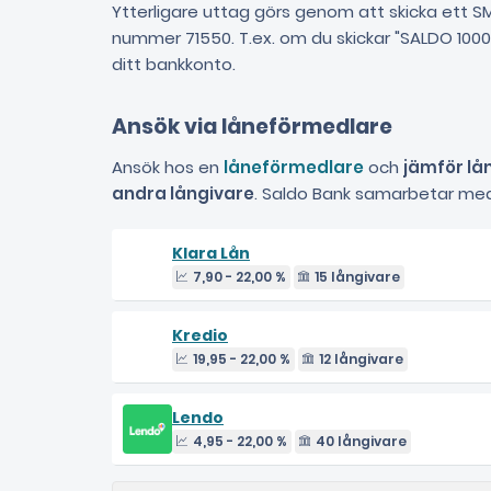
Ytterligare uttag görs genom att skicka ett 
nummer 71550. T.ex. om du skickar "SALDO 1000" ti
ditt bankkonto.
Ansök via låneförmedlare
Ansök hos en
låneförmedlare
och
jämför lå
andra långivare
. Saldo Bank samarbetar med
Klara Lån
7,90 - 22,00 %
15 långivare
Kredio
19,95 - 22,00 %
12 långivare
Lendo
4,95 - 22,00 %
40 långivare