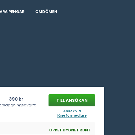
ARA PENGAR
OMDÖMEN
390 kr
ppläggningsavgift
Ansök via
låneförmedlare
ÖPPET DYGNET RUNT