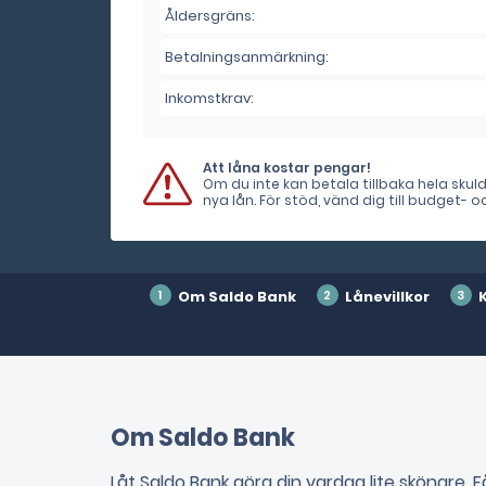
Åldersgräns:
Betalningsanmärkning:
Inkomstkrav:
Att låna kostar pengar!
Om du inte kan betala tillbaka hela sku
nya lån. För stöd, vänd dig till budget-
Om Saldo Bank
Lånevillkor
Om Saldo Bank
Låt Saldo Bank göra din vardag lite skönare. 