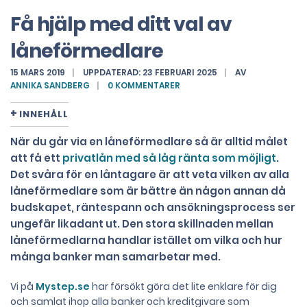
Få hjälp med ditt val av
låneförmedlare
15 MARS 2019
UPPDATERAD: 23 FEBRUARI 2025
AV
ANNIKA SANDBERG
0 KOMMENTARER
INNEHÅLL
När du går via en låneförmedlare så är alltid målet
att få ett
privatlån med så låg ränta som möjligt
.
Det svåra för en låntagare är att veta vilken av alla
låneförmedlare som är bättre än någon annan då
budskapet, räntespann och ansökningsprocess ser
ungefär likadant ut. Den stora skillnaden mellan
låneförmedlarna handlar istället om vilka och hur
många banker man samarbetar med.
Vi på
Mystep.se
har försökt göra det lite enklare för dig
och samlat ihop alla banker och kreditgivare som