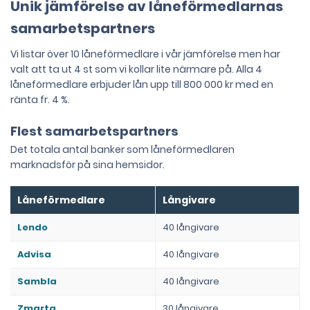
Unik jämförelse av låneförmedlarnas
samarbetspartners
Vi listar över 10 låneförmedlare i vår jämförelse men har
valt att ta ut 4 st som vi kollar lite närmare på. Alla 4
låneförmedlare erbjuder lån upp till 800 000 kr med en
ränta fr. 4 %.
Flest samarbetspartners
Det totala antal banker som låneförmedlaren
marknadsför på sina hemsidor.
Låneförmedlare
Långivare
Lendo
40 långivare
Advisa
40 långivare
Sambla
40 långivare
Zmarta
30 långivare