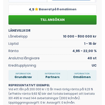
4,9
Baserat på 8 omdömen
LÅNEVILLKOR
Lånebelopp
10 000 - 800 000 kr
Löptid
1 - 15 år
Ränta
4,95 - 22,00 %
Anslutna långivare
40 st
Kreditupplysning
UC
Grundkrav
Partners
Omdömen
REPRESENTATIVT EXEMPEL
Vid ett lån på 200 000 kr i 12 år med rörlig ränta på 9,23 %
(effektiv ränta 9,63 %) blir det totala beloppet att betala
331 495 kr med 144 avbetalningar (2302 kr/mån).
Uppläggningsavgift: 0 kr. Aviavgift: 0 kr/mån.