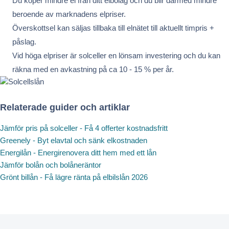
Du köper mindre el från ditt elbolag och du blir därmed mindre
beroende av marknadens elpriser.
Överskottsel kan säljas tillbaka till elnätet till aktuellt timpris +
påslag.
Vid höga elpriser är solceller en lönsam investering och du kan
räkna med en avkastning på ca 10 - 15 % per år.
Relaterade guider och artiklar
Jämför pris på solceller - Få 4 offerter kostnadsfritt
Greenely - Byt elavtal och sänk elkostnaden
Energilån - Energirenovera ditt hem med ett lån
Jämför bolån och bolåneräntor
Grönt billån - Få lägre ränta på elbilslån 2026