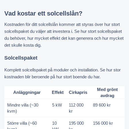
Vad kostar ett solcellslån?
Kostnaden för ditt solcellslån kommer att styras över hur stort
solcellspaket du väljer att investera i. Se hur stort solcellspaket
du behöver, hur mycket effekt det kan generera och hur mycket
det skulle kosta dig.
Solcellspaket
Komplett solcellspaket på moduler och installation. Se hur stor
kostnaden blir beroende på hur stort boende du har.
Med grönt
Anläggningar
Effekt
Cirkapris
avdrag
Mindre villa (~30
5 kW
112 000
89 600 kr
kvm)
kr
Större villa (~60
10
195 000
156 000 kr