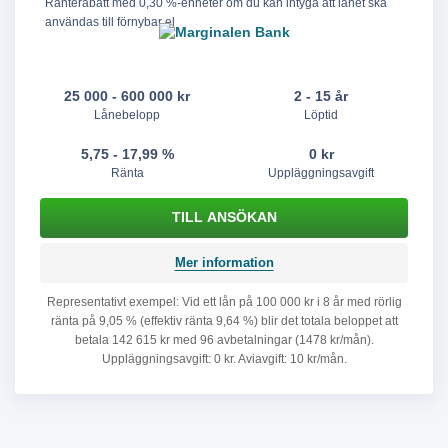
Ränterabatt med 0,30 %-enheter om du kan intyga att lånet ska
användas till förnybar el
25 000 - 600 000 kr
2 - 15 år
Lånebelopp
Löptid
5,75 - 17,99 %
0 kr
Ränta
Uppläggningsavgift
Mer information
Representativt exempel: Vid ett lån på 100 000 kr i 8 år med rörlig
ränta på 9,05 % (effektiv ränta 9,64 %) blir det totala beloppet att
betala 142 615 kr med 96 avbetalningar (1478 kr/mån).
Uppläggningsavgift: 0 kr. Aviavgift: 10 kr/mån.