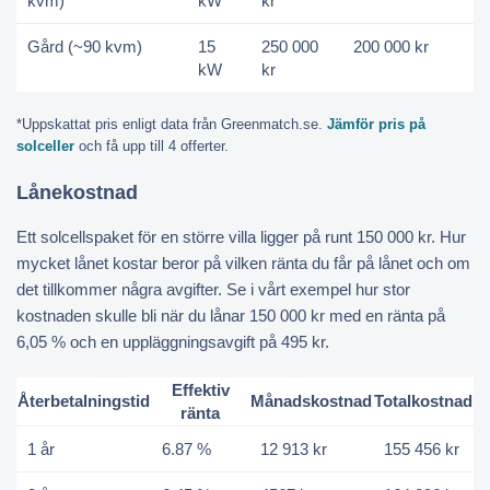
kvm)
kW
kr
Gård (~90 kvm)
15
250 000
200 000 kr
kW
kr
*Uppskattat pris enligt data från Greenmatch.se.
Jämför pris på
solceller
och få upp till 4 offerter.
Lånekostnad
Ett solcellspaket för en större villa ligger på runt 150 000 kr. Hur
mycket lånet kostar beror på vilken ränta du får på lånet och om
det tillkommer några avgifter. Se i vårt exempel hur stor
kostnaden skulle bli när du lånar 150 000 kr med en ränta på
6,05 % och en uppläggningsavgift på 495 kr.
Effektiv
Återbetalningstid
Månadskostnad
Totalkostnad
ränta
1 år
6.87 %
12 913 kr
155 456 kr