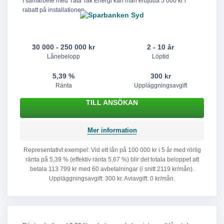
I samarbete med Täta Tak Energi kan man erbjuda 5 000 kr i
rabatt på installationen
30 000 - 250 000 kr
2 - 10 år
Lånebelopp
Löptid
5,39 %
300 kr
Ränta
Uppläggningsavgift
TILL ANSÖKAN
Mer information
Representativt exempel: Vid ett lån på 100 000 kr i 5 år med rörlig
ränta på 5,39 % (effektiv ränta 5,67 %) blir det totala beloppet att
betala 113 799 kr med 60 avbetalningar (i snitt 2119 kr/mån).
Uppläggningsavgift: 300 kr. Aviavgift: 0 kr/mån.