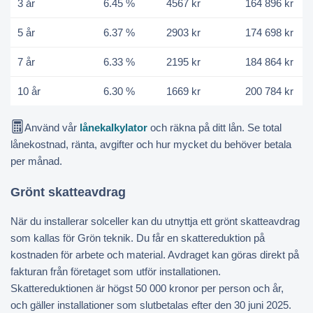
3 år
6.45 %
4567 kr
164 896 kr
5 år
6.37 %
2903 kr
174 698 kr
7 år
6.33 %
2195 kr
184 864 kr
10 år
6.30 %
1669 kr
200 784 kr
Använd vår
lånekalkylator
och räkna på ditt lån. Se total
lånekostnad, ränta, avgifter och hur mycket du behöver betala
per månad.
Grönt skatteavdrag
När du installerar solceller kan du utnyttja ett grönt skatteavdrag
som kallas för Grön teknik. Du får en skattereduktion på
kostnaden för arbete och material. Avdraget kan göras direkt på
fakturan från företaget som utför installationen.
Skattereduktionen är högst 50 000 kronor per person och år,
och gäller installationer som slutbetalas efter den 30 juni 2025.