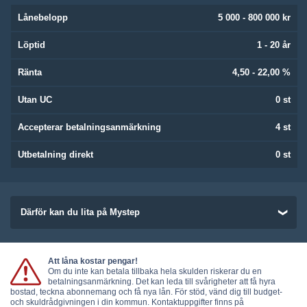
Lånebelopp
5 000 - 800 000 kr
Löptid
1 - 20 år
Ränta
4,50 - 22,00 %
Utan UC
0 st
Accepterar betalningsanmärkning
4 st
Utbetalning direkt
0 st
Därför kan du lita på Mystep
Att låna kostar pengar!
Om du inte kan betala tillbaka hela skulden riskerar du en
betalningsanmärkning. Det kan leda till svårigheter att få hyra
bostad, teckna abonnemang och få nya lån. För stöd, vänd dig till budget-
och skuldrådgivningen i din kommun. Kontaktuppgifter finns på